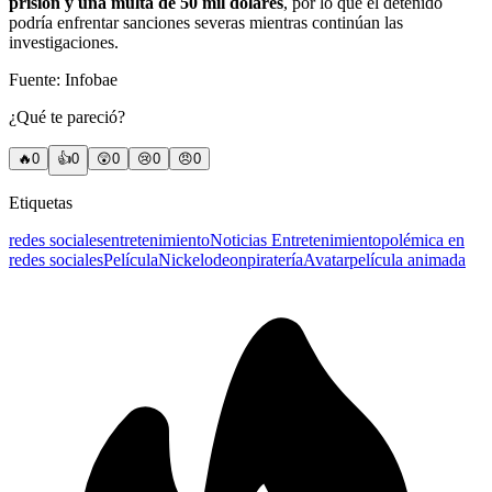
prisión y una multa de 50 mil dólares
, por lo que el detenido
podría enfrentar sanciones severas mientras continúan las
investigaciones.
Fuente: Infobae
¿Qué te pareció?
🔥
0
👍
0
😲
0
😢
0
😠
0
Etiquetas
redes sociales
entretenimiento
Noticias Entretenimiento
polémica en
redes sociales
Película
Nickelodeon
piratería
Avatar
película animada