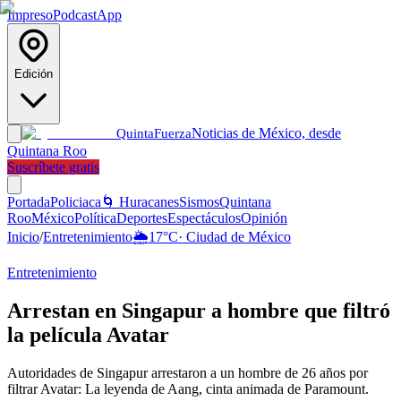
Impreso
Podcast
App
Edición
Noticias de México, desde
Quinta
Fuerza
Quintana Roo
Suscríbete gratis
Portada
Policiaca
🌀 Huracanes
Sismos
Quintana
Roo
México
Política
Deportes
Espectáculos
Opinión
Inicio
/
Entretenimiento
🌦️
17
°C
·
Ciudad de México
Entretenimiento
Arrestan en Singapur a hombre que filtró
la película Avatar
Autoridades de Singapur arrestaron a un hombre de 26 años por
filtrar Avatar: La leyenda de Aang, cinta animada de Paramount.