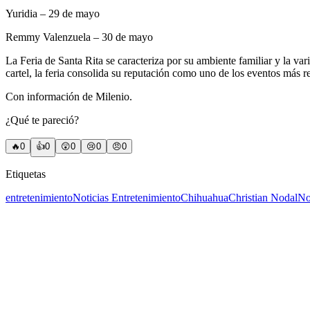
Yuridia – 29 de mayo
Remmy Valenzuela – 30 de mayo
La Feria de Santa Rita se caracteriza por su ambiente familiar y la va
cartel, la feria consolida su reputación como uno de los eventos más r
Con información de Milenio.
¿Qué te pareció?
🔥
0
👍
0
😲
0
😢
0
😠
0
Etiquetas
entretenimiento
Noticias Entretenimiento
Chihuahua
Christian Nodal
No