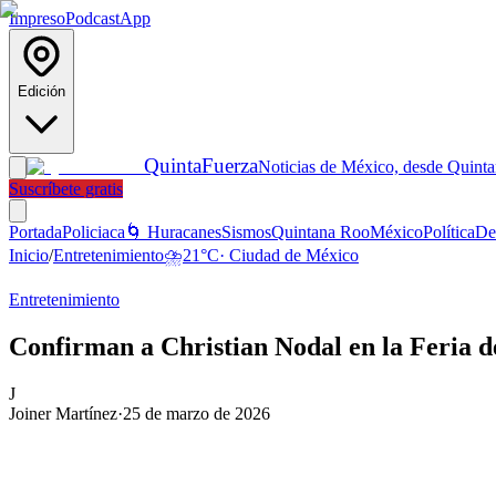
Impreso
Podcast
App
Edición
Quinta
Fuerza
Noticias de México, desde Quint
Suscríbete gratis
Portada
Policiaca
🌀 Huracanes
Sismos
Quintana Roo
México
Política
De
Inicio
/
Entretenimiento
⛈️
21
°C
·
Ciudad de México
Entretenimiento
Confirman a Christian Nodal en la Feria 
J
Joiner Martínez
·
25 de marzo de 2026