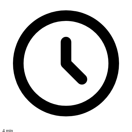
4
min