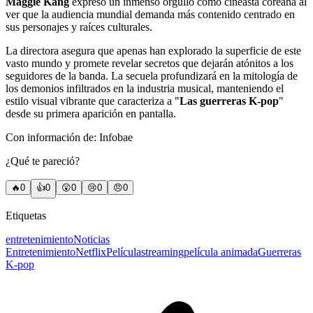
Maggie Kang
expresó un inmenso orgullo como cineasta coreana al
ver que la audiencia mundial demanda más contenido centrado en
sus personajes y raíces culturales.
La directora asegura que apenas han explorado la superficie de este
vasto mundo y promete revelar secretos que dejarán atónitos a los
seguidores de la banda. La secuela profundizará en la mitología de
los demonios infiltrados en la industria musical, manteniendo el
estilo visual vibrante que caracteriza a "
Las guerreras K-pop
"
desde su primera aparición en pantalla.
Con información de: Infobae
¿Qué te pareció?
🔥
0
👍
0
😲
0
😢
0
😠
0
Etiquetas
entretenimiento
Noticias
Entretenimiento
Netflix
Película
streaming
película animada
Guerreras
K-pop