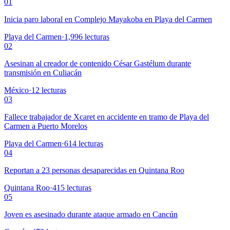
01
Inicia paro laboral en Complejo Mayakoba en Playa del Carmen
Playa del Carmen
·
1,996
lecturas
02
Asesinan al creador de contenido César Gastélum durante
transmisión en Culiacán
México
·
12
lecturas
03
Fallece trabajador de Xcaret en accidente en tramo de Playa del
Carmen a Puerto Morelos
Playa del Carmen
·
614
lecturas
04
Reportan a 23 personas desaparecidas en Quintana Roo
Quintana Roo
·
415
lecturas
05
Joven es asesinado durante ataque armado en Cancún