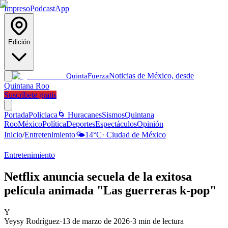
Impreso
Podcast
App
Edición
Noticias de México, desde
Quinta
Fuerza
Quintana Roo
Suscríbete gratis
Portada
Policiaca
🌀 Huracanes
Sismos
Quintana
Roo
México
Política
Deportes
Espectáculos
Opinión
Inicio
/
Entretenimiento
🌤️
14
°C
·
Ciudad de México
Entretenimiento
Netflix anuncia secuela de la exitosa
película animada "Las guerreras k-pop"
Y
Yeysy Rodríguez
·
13 de marzo de 2026
·
3
min de lectura