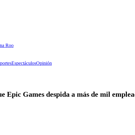
ana Roo
portes
Espectáculos
Opinión
que Epic Games despida a más de mil emplea