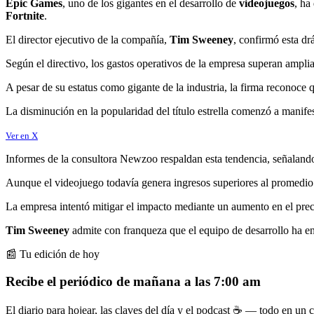
Epic Games
, uno de los gigantes en el desarrollo de
videojuegos
, ha
Fortnite
.
El director ejecutivo de la compañía,
Tim Sweeney
, confirmó esta dr
Según el directivo, los gastos operativos de la empresa superan ampliam
A pesar de su estatus como gigante de la industria, la firma reconoce
La disminución en la popularidad del título estrella comenzó a manifes
Ver en X
Informes de la consultora Newzoo respaldan esta tendencia, señalando
Aunque el videojuego todavía genera ingresos superiores al promedio de
La empresa intentó mitigar el impacto mediante un aumento en el preci
Tim Sweeney
admite con franqueza que el equipo de desarrollo ha en
📰 Tu edición de hoy
Recibe el periódico de mañana a las 7:00 am
El diario para hojear, las claves del día y el podcast ☕ — todo en un co