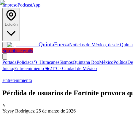
Impreso
Podcast
App
Edición
Quinta
Fuerza
Noticias de México, desde Quint
Suscríbete gratis
Portada
Policiaca
🌀 Huracanes
Sismos
Quintana Roo
México
Política
De
Inicio
/
Entretenimiento
🌤️
21
°C
·
Ciudad de México
Entretenimiento
Pérdida de usuarios de Fortnite provoca 
Y
Yeysy Rodríguez
·
25 de marzo de 2026