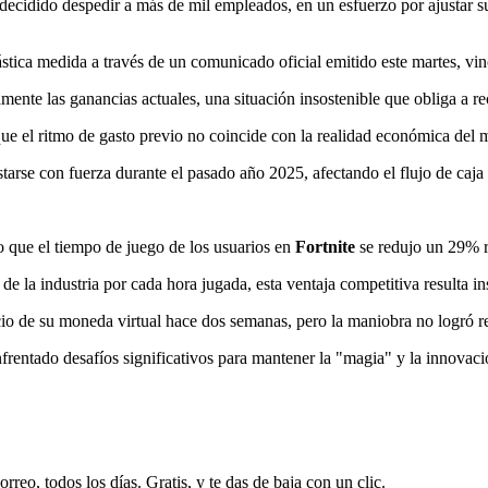
 decidido despedir a más de mil empleados, en un esfuerzo por ajustar 
ástica medida a través de un comunicado oficial emitido este martes, vi
ente las ganancias actuales, una situación insostenible que obliga a recor
 que el ritmo de gasto previo no coincide con la realidad económica del
tarse con fuerza durante el pasado año 2025, afectando el flujo de caja
 que el tiempo de juego de los usuarios en
Fortnite
se redujo un 29% r
 la industria por cada hora jugada, esta ventaja competitiva resulta in
o de su moneda virtual hace dos semanas, pero la maniobra no logró reve
frentado desafíos significativos para mantener la "magia" y la innovac
rreo, todos los días. Gratis, y te das de baja con un clic.