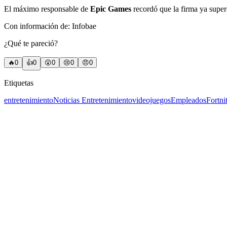
El máximo responsable de
Epic Games
recordó que la firma ya super
Con información de: Infobae
¿Qué te pareció?
🔥
0
👍
0
😲
0
😢
0
😠
0
Etiquetas
entretenimiento
Noticias Entretenimiento
videojuegos
Empleados
Fortni