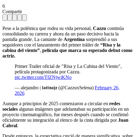
6
Compartir
Pese a la polémica que rodea su vida personal,
Cazzu
continúa
consolidando su carrera y ahora da un paso decisivo hacia la
pantalla grande. La cantante de
Argentina
sorprendió a sus
seguidores con el lanzamiento del primer tráiler de
“Risa y la
cabina del viento”
,
película que marca su esperado debut como
actriz.
Primer Trailer oficial de "Risa y La Cabina del Viento",
película protagonizada por Cazzu.
pic.twitter.com/TfZNjwiKNo
— alejandro | 𝖑𝖆𝖙𝖎𝖓𝖆𝖏𝖊 (@CazzuxSelena)
February 26,
2026
Aunque a principios de 2025 comenzaron a circular en
redes
sociales
algunas imágenes que adelantaban su participación en un
proyecto cinematográfico, fue meses después cuando se confirmó
oficialmente su integración al elenco de la cinta dirigida por
Juan
Cabral
.
Desde entonces, la expectativa creció de manera significativa, sobre