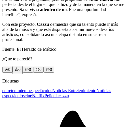
perfecta desde el lugar en que la hizo y de la manera en la que se me
presentó.
Sara vivía adentro de mí
. Fue una oportunidad
increíble”, expresó.
Con este proyecto,
Cazzu
demuestra que su talento puede ir más
allá de la música y que está dispuesta a asumir nuevos desafíos
artísticos, consolidando así una etapa distinta en su carrera
profesional.
Fuente: El Heraldo de México
¿Qué te pareció?
🔥
0
👍
0
😲
0
😢
0
😠
0
Etiquetas
entretenimiento
espectáculos
Noticias Entretenimiento
Noticias
espectáculos
cine
Netflix
Película
cazzu