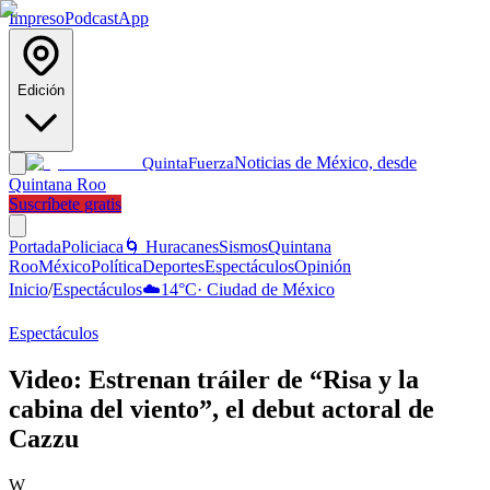
Impreso
Podcast
App
Edición
Noticias de México, desde
Quinta
Fuerza
Quintana Roo
Suscríbete gratis
Portada
Policiaca
🌀 Huracanes
Sismos
Quintana
Roo
México
Política
Deportes
Espectáculos
Opinión
Inicio
/
Espectáculos
☁️
14
°C
·
Ciudad de México
Espectáculos
Video: Estrenan tráiler de “Risa y la
cabina del viento”, el debut actoral de
Cazzu
W