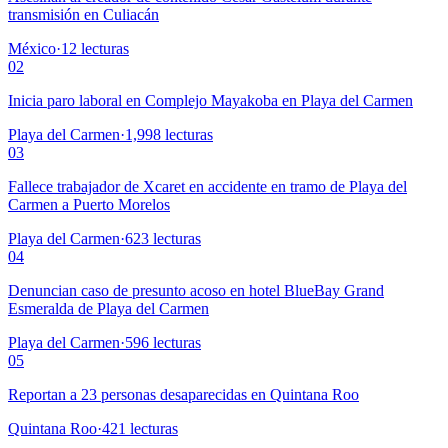
transmisión en Culiacán
México
·
12
lecturas
02
Inicia paro laboral en Complejo Mayakoba en Playa del Carmen
Playa del Carmen
·
1,998
lecturas
03
Fallece trabajador de Xcaret en accidente en tramo de Playa del
Carmen a Puerto Morelos
Playa del Carmen
·
623
lecturas
04
Denuncian caso de presunto acoso en hotel BlueBay Grand
Esmeralda de Playa del Carmen
Playa del Carmen
·
596
lecturas
05
Reportan a 23 personas desaparecidas en Quintana Roo
Quintana Roo
·
421
lecturas