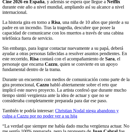
Cine 2026 en España
, y además se espera que llegue a
Netflix
durante este año a nivel mundial, ampliando así su alcance a nivel
internacional.
La historia gira en torno a
Risa
, una niña de 10 años que pierde a su
padre en un incendio. Tras la tragedia, descubre que posee la
capacidad de comunicarse con los muertos a través de una cabina
telefónica fuera de servicio.
Sin embargo, para lograr contactar nuevamente a su papá, deberá
ayudar a otras personas fallecidas a resolver asuntos pendientes. En
este recorrido,
Risa
contará con el acompañamiento de
Sara
, el
personaje que encarna
Cazzu
, quien se convierte en un apoyo
fundamental dentro de la trama.
Durante un encuentro con medios de comunicación como parte de la
gira promocional,
Cazzu
habló abiertamente sobre el reto que
implicó este nuevo proyecto. La artista confesó que durante mucho
tiempo sintió vergüenza ante la idea de actuar y que no se
consideraba completamente preparada para dar ese paso.
También te podría interesar:
Christian Nodal niega abandono y
culpa a Cazzu por no poder ver a su hija
“La verdad que siempre me había dado mucha vergüenza actuar. No
me sentía 100% preparada, pero la propuesta de
Juan Cabral
fue