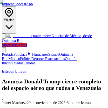
Impreso
Podcast
App
Edición
Noticias de México, desde
Quinta
Fuerza
Quintana Roo
Suscríbete gratis
Portada
Policiaca
🌀 Huracanes
Sismos
Quintana
Roo
México
Política
Deportes
Espectáculos
Opinión
Inicio
/
Estados Unidos
Estados Unidos
Anuncia Donald Trump cierre completo
del espacio aéreo que rodea a Venezuela
J
Joiner Martínez
·
29 de noviembre de 2025
·
3
min de lectura