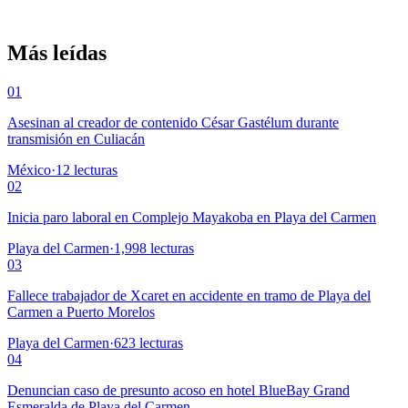
Más leídas
01
Asesinan al creador de contenido César Gastélum durante
transmisión en Culiacán
México
·
12
lecturas
02
Inicia paro laboral en Complejo Mayakoba en Playa del Carmen
Playa del Carmen
·
1,998
lecturas
03
Fallece trabajador de Xcaret en accidente en tramo de Playa del
Carmen a Puerto Morelos
Playa del Carmen
·
623
lecturas
04
Denuncian caso de presunto acoso en hotel BlueBay Grand
Esmeralda de Playa del Carmen