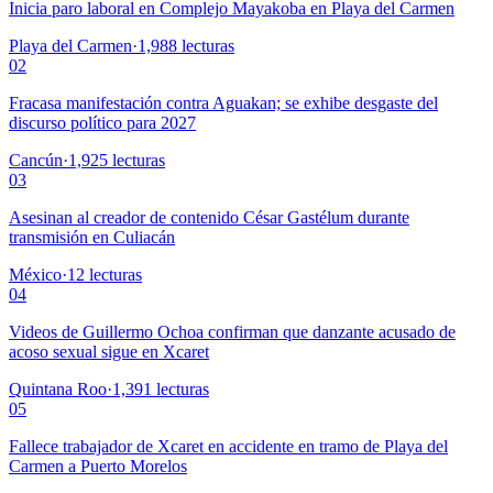
Inicia paro laboral en Complejo Mayakoba en Playa del Carmen
Playa del Carmen
·
1,988
lecturas
02
Fracasa manifestación contra Aguakan; se exhibe desgaste del
discurso político para 2027
Cancún
·
1,925
lecturas
03
Asesinan al creador de contenido César Gastélum durante
transmisión en Culiacán
México
·
12
lecturas
04
Videos de Guillermo Ochoa confirman que danzante acusado de
acoso sexual sigue en Xcaret
Quintana Roo
·
1,391
lecturas
05
Fallece trabajador de Xcaret en accidente en tramo de Playa del
Carmen a Puerto Morelos