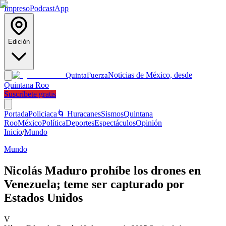
Impreso
Podcast
App
Edición
Noticias de México, desde
Quinta
Fuerza
Quintana Roo
Suscríbete gratis
Portada
Policiaca
🌀 Huracanes
Sismos
Quintana
Roo
México
Política
Deportes
Espectáculos
Opinión
Inicio
/
Mundo
Mundo
Nicolás Maduro prohíbe los drones en
Venezuela; teme ser capturado por
Estados Unidos
V