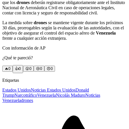
que los
drones
deberán registrarse obligatoriamente ante el Instituto
Nacional de Aeronáutica Civil en caso de operaciones legales,
contar con licencia y seguro de responsabilidad civil.
La medida sobre
drones
se mantiene vigente durante los próximos
30 días, prorrogables según la evaluación de las autoridades, con el
objetivo de asegurar el control del espacio aéreo de
Venezuela
frente a cualquier acción extranjera.
Con información de AP
¿Qué te pareció?
🔥
0
👍
0
😲
0
😢
0
😠
0
Etiquetas
Estados Unidos
Noticias Estados Unidos
Donald
Trump
Narcotráfico
Venezuela
Nicolás Maduro
Noticias
Venezuela
drones