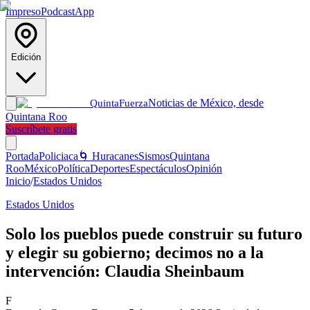
Impreso
Podcast
App
Edición
Noticias de México, desde
Quinta
Fuerza
Quintana Roo
Suscríbete gratis
Portada
Policiaca
🌀 Huracanes
Sismos
Quintana
Roo
México
Política
Deportes
Espectáculos
Opinión
Inicio
/
Estados Unidos
Estados Unidos
Solo los pueblos puede construir su futuro
y elegir su gobierno; decimos no a la
intervención: Claudia Sheinbaum
F