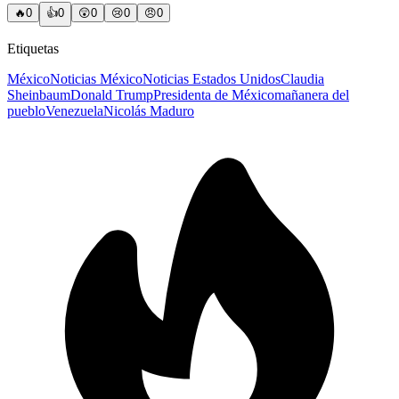
🔥
0
👍
0
😲
0
😢
0
😠
0
Etiquetas
México
Noticias México
Noticias Estados Unidos
Claudia
Sheinbaum
Donald Trump
Presidenta de México
mañanera del
pueblo
Venezuela
Nicolás Maduro