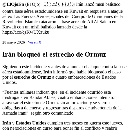
@ElOjoEn
(El Ojo): 🇮🇷⚠️🇰🇼🇺🇸 Irán lanzó misil balístico
contra base aérea estadounidense en Kuwait en respuesta a ataque
aéreo Las Fuerzas Aeroespaciales del Cuerpo de Guardianes de la
Revolución Islámica atacaron la base aérea de Ali Al Salem en
Kuwait con un misil balístico lanzado desde la
https://t.co/qsKwUXzuku
28 mayo 2026 ·
Ver en X
Irán bloqueó el estrecho de Ormuz
Siguiendo este incidente y antes de anunciar el ataque contra la base
aérea estadounidense,
Irán
informó que había bloqueado el paso
por el
estrecho de Ormuz
a cuatro embarcaciones de Estados
Unidos.
“Fuentes militares indican que, en el incidente ocurrido esta
madrugada en Bandar Abbas, cuatro embarcaciones intentaron
atravesar el estrecho de Ormuz sin autorización y se vieron
obligadas a detenerse y regresar tras disparos de advertencia de la
Armada iraní”, según otro comunicado.
Irán
y
Estados Unidos
cumplen tres meses en guerra este jueves,
con negociaciones en curso para poner fin al conflicto y reabrir