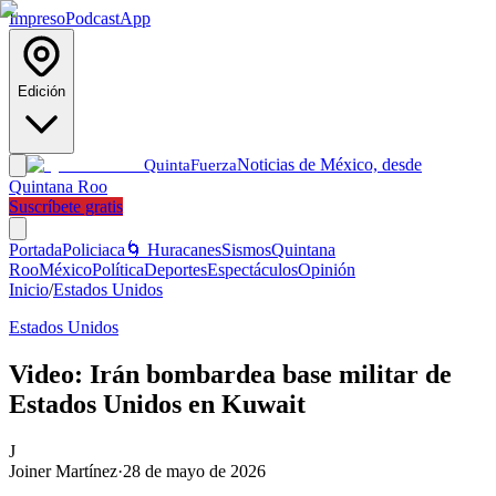
Impreso
Podcast
App
Edición
Noticias de México, desde
Quinta
Fuerza
Quintana Roo
Suscríbete gratis
Portada
Policiaca
🌀 Huracanes
Sismos
Quintana
Roo
México
Política
Deportes
Espectáculos
Opinión
Inicio
/
Estados Unidos
Estados Unidos
Video: Irán bombardea base militar de
Estados Unidos en Kuwait
J
Joiner Martínez
·
28 de mayo de 2026