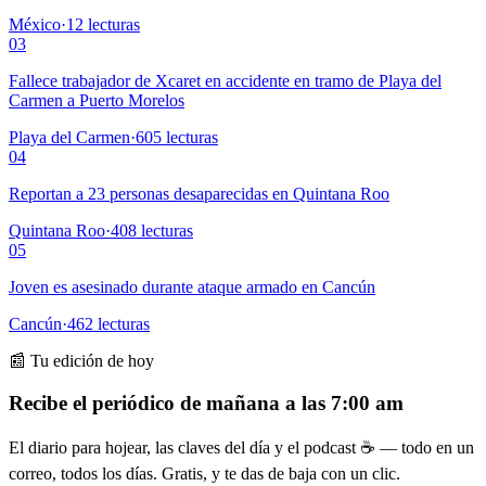
México
·
12
lecturas
03
Fallece trabajador de Xcaret en accidente en tramo de Playa del
Carmen a Puerto Morelos
Playa del Carmen
·
605
lecturas
04
Reportan a 23 personas desaparecidas en Quintana Roo
Quintana Roo
·
408
lecturas
05
Joven es asesinado durante ataque armado en Cancún
Cancún
·
462
lecturas
📰 Tu edición de hoy
Recibe el periódico de mañana a las 7:00 am
El diario para hojear, las claves del día y el podcast ☕ — todo en un
correo, todos los días. Gratis, y te das de baja con un clic.