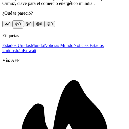
Ormuz, clave para el comercio energético mundial.
¿Qué te pareció?
🔥
0
👍
0
😲
0
😢
0
😠
0
Etiquetas
Estados Unidos
Mundo
Noticias Mundo
Noticias Estados
Unidos
Irán
Kuwait
Vía:
AFP