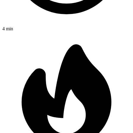
4
min