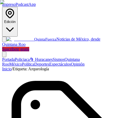
Impreso
Podcast
App
Edición
Noticias de México, desde
Quinta
Fuerza
Quintana Roo
Suscríbete gratis
Portada
Policiaca
🌀 Huracanes
Sismos
Quintana
Roo
México
Política
Deportes
Espectáculos
Opinión
Inicio
/
Etiqueta:
Arqueología