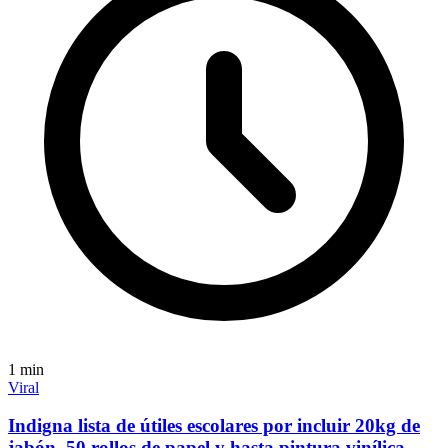
1
min
Viral
Indigna lista de útiles escolares por incluir 20kg de
jabón, 50 rollos de papel y hasta pintura vinílica