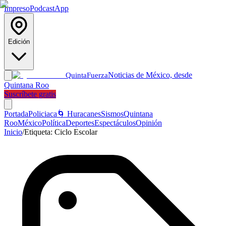
Impreso
Podcast
App
Edición
Noticias de México, desde
Quinta
Fuerza
Quintana Roo
Suscríbete gratis
Portada
Policiaca
🌀 Huracanes
Sismos
Quintana
Roo
México
Política
Deportes
Espectáculos
Opinión
Inicio
/
Etiqueta:
Ciclo Escolar