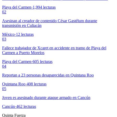
Playa del Carmen
·
1,994
lecturas
02
Asesinan al creador de contenido César Gastélum durante
transmisión en Culiacán
México
·
12
lecturas
03
Fallece trabajador de Xcaret en accidente en tramo de Playa del
Carmen a Puerto Morelos
Playa del Carmen
·
605
lecturas
04
Reportan a 23 personas desaparecidas en Quintana Roo
Quintana Roo
·
408
lecturas
05
Joven es asesinado durante ataque armado en Cancún
Cancún
·
462
lecturas
Quinta Fuerza