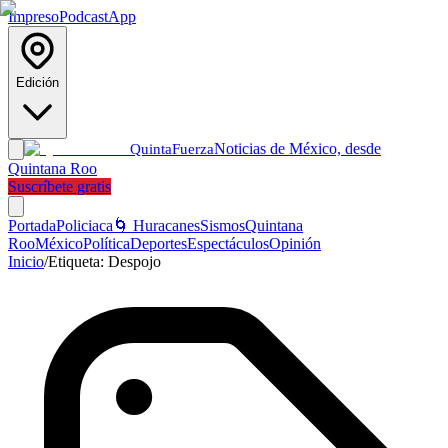
Impreso
Podcast
App
Edición
Noticias de México, desde
Quinta
Fuerza
Quintana Roo
Suscríbete gratis
Portada
Policiaca
🌀 Huracanes
Sismos
Quintana
Roo
México
Política
Deportes
Espectáculos
Opinión
Inicio
/
Etiqueta:
Despojo