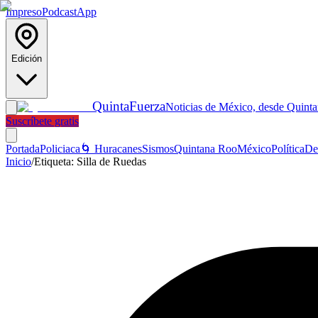
Impreso
Podcast
App
Edición
Quinta
Fuerza
Noticias de México, desde Quint
Suscríbete gratis
Portada
Policiaca
🌀 Huracanes
Sismos
Quintana Roo
México
Política
De
Inicio
/
Etiqueta:
Silla de Ruedas