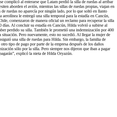
se complicó al enterarse que Latam perdió la silla de ruedas al arribar
iten aborden el avión, mientras las sillas de ruedas propias, viajan en
 de ruedas no aparecía por ningún lado, por lo que soltó en llanto
aerolínea le entregó una silla temporal para la estadía en Cancún,
Chile, comenzaron de manera oficial un reclamo para recuperar la silla
 días. Al concluir su estadía en Cancún, Hilda volvió a subirse al
haber perdido su silla. También le prometió una indemnización por 400
ta situación. Pero nuevamente, esto no sucedió. Al llegar la mujer de
iguió una silla de ruedas para Hilda. Sin embargo, la familia de
 otro tipo de pago por parte de la empresa después de los daños
zación sólo por la silla. Pero siempre nos dijeron que iban a pagar
 pagarán”, explicó la nieta de Hilda Oryazún.