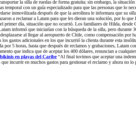
nsportar la silla de ruedas de forma gratuita; sin embargo, la situación 
as temporal con un guía especializado para que las personas que lo neces
darse inmovilizada después de que la aerolínea le informara que su silla
ron a reclamar a Latam para que les dieran una solución, por lo que la 
l primer día, situación que no ocurrió. Los familiares de Hilda, desde 
tam informó que iniciarían con la búsqueda de la silla, pero durante 30
a desplazarse al llegar al aeropuerto de Chile, como compensación por 
 los gastos adicionales en los que incurrió la clienta durante esta insóli
da por 5 horas, hasta que después de reclamos y grabaciones, Latam cons
mento que indica que de aceptar los 400 dólares, renuncian a cualquier
kinis en playas del Caribe
“Al final tuvimos que aceptar una indemni
s que incurrir en muchos gastos para gestionar el reclamo y ahora no lo