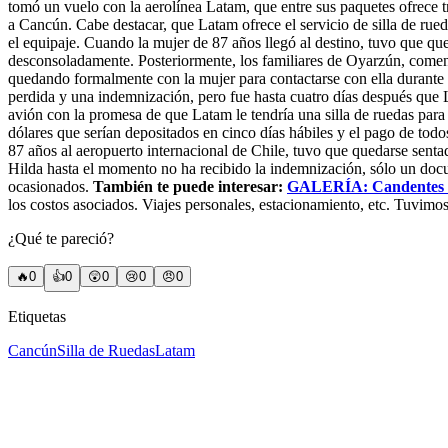
tomó un vuelo con la aerolínea Latam, que entre sus paquetes ofrece tra
a Cancún. Cabe destacar, que Latam ofrece el servicio de silla de rued
el equipaje. Cuando la mujer de 87 años llegó al destino, tuvo que que
desconsoladamente. Posteriormente, los familiares de Oyarzún, comenza
quedando formalmente con la mujer para contactarse con ella durante e
perdida y una indemnización, pero fue hasta cuatro días después que La
avión con la promesa de que Latam le tendría una silla de ruedas par
dólares que serían depositados en cinco días hábiles y el pago de todos
87 años al aeropuerto internacional de Chile, tuvo que quedarse senta
Hilda hasta el momento no ha recibido la indemnización, sólo un docu
ocasionados.
También te puede interesar:
GALERÍA: Candentes bi
los costos asociados. Viajes personales, estacionamiento, etc. Tuvimo
¿Qué te pareció?
🔥
0
👍
0
😲
0
😢
0
😠
0
Etiquetas
Cancún
Silla de Ruedas
Latam