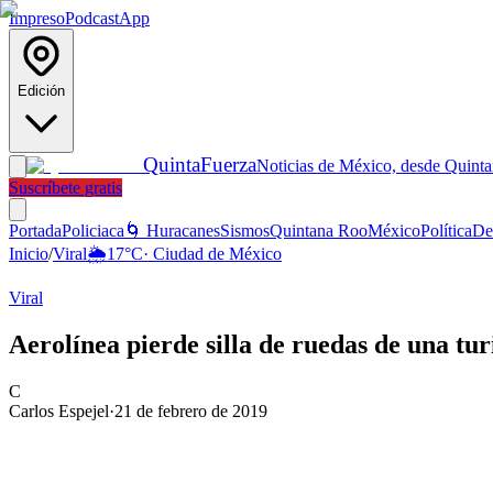
Impreso
Podcast
App
Edición
Quinta
Fuerza
Noticias de México, desde Quint
Suscríbete gratis
Portada
Policiaca
🌀 Huracanes
Sismos
Quintana Roo
México
Política
De
Inicio
/
Viral
🌦️
17
°C
·
Ciudad de México
Viral
Aerolínea pierde silla de ruedas de una tur
C
Carlos Espejel
·
21 de febrero de 2019