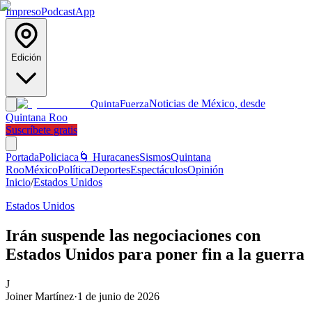
Impreso
Podcast
App
Edición
Noticias de México, desde
Quinta
Fuerza
Quintana Roo
Suscríbete gratis
Portada
Policiaca
🌀 Huracanes
Sismos
Quintana
Roo
México
Política
Deportes
Espectáculos
Opinión
Inicio
/
Estados Unidos
Estados Unidos
Irán suspende las negociaciones con
Estados Unidos para poner fin a la guerra
J
Joiner Martínez
·
1 de junio de 2026