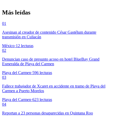
Más leídas
01
Asesinan al creador de contenido César Gastélum durante
transmisión en Culiacán
México
·
12
lecturas
02
Denuncian caso de presunto acoso en hotel BlueBay Grand
Esmeralda de Playa del Carmen
Playa del Carmen
·
596
lecturas
03
Fallece trabajador de Xcaret en accidente en tramo de Playa del
Carmen a Puerto Morelos
Playa del Carmen
·
623
lecturas
04
Reportan a 23 personas desaparecidas en Quintana Roo