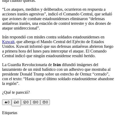
baja cuando quieras.
“Los ataques, medidos y deliberados, ocurrieron en respuesta a
acciones iraníes agresivas”, indicó el Comando Central, que señaló
que aviones de combate estadounidenses eliminaron “defensas
antiaéreas iraníes, una estación de control terrestre y dos drones de
ataque unidireccional”.
Irán respondió con misiles contra soldados estadounidenses en
Kuwait
, que alberga el Mando Central del Ejército de Estados
Unidos. Kuwait informó que sus defensas antiaéreas abrieron fuego
a primera hora del lunes para interceptar el ataque. El Comando
Central indicó que ningún estadounidense resultó herido.
La Guardia Revolucionaria de
Irán
difundió imágenes del
lanzamiento de un misil balístico con un adhesivo que mostraba al
presidente Donald Trump sobre un estrecho de Ormuz “cerrado”,
con el texto: “Hasta que el último soldado estadounidense abandone
la región”.
¿Qué te pareció?
🔥
0
👍
0
😲
0
😢
0
😠
0
Etiquetas