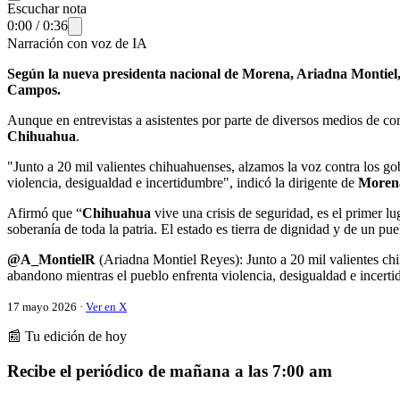
Escuchar nota
0:00
/
0:36
Narración con voz de IA
Según la nueva presidenta nacional de Morena, Ariadna Montiel,
Campos.
Aunque en entrevistas a asistentes por parte de diversos medios de com
Chihuahua
.
"Junto a 20 mil valientes chihuahuenses, alzamos la voz contra los g
violencia, desigualdad e incertidumbre", indicó la dirigente de
Moren
Afirmó que “
Chihuahua
vive una crisis de seguridad, es el primer l
soberanía de toda la patria. El estado es tierra de dignidad y de un p
@A_MontielR
(Ariadna Montiel Reyes): Junto a 20 mil valientes ch
abandono mientras el pueblo enfrenta violencia, desigualdad e incer
17 mayo 2026 ·
Ver en X
📰 Tu edición de hoy
Recibe el periódico de mañana a las 7:00 am