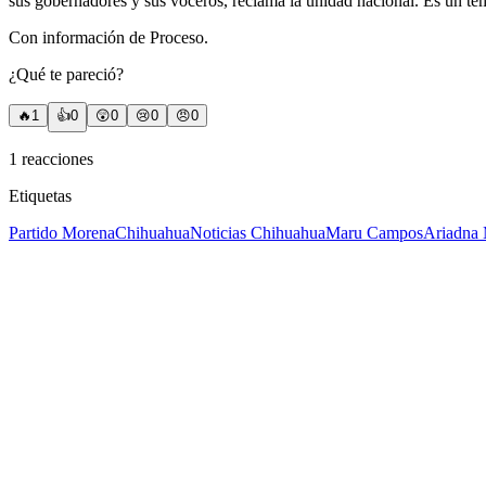
sus gobernadores y sus voceros, reclama la unidad nacional. Es un tem
Con información de Proceso.
¿Qué te pareció?
🔥
1
👍
0
😲
0
😢
0
😠
0
1
reacciones
Etiquetas
Partido Morena
Chihuahua
Noticias Chihuahua
Maru Campos
Ariadna 