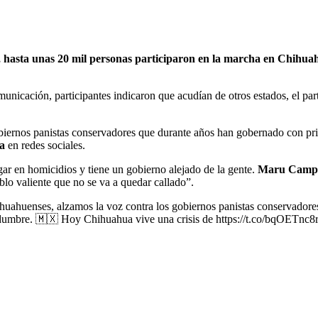
 hasta unas 20 mil personas participaron en la marcha en Chihuah
unicación, participantes indicaron que acudían de otros estados, el par
obiernos panistas conservadores que durante años han gobernado con pri
a
en redes sociales.
ugar en homicidios y tiene un gobierno alejado de la gente.
Maru Camp
ueblo valiente que no se va a quedar callado”.
ihuahuenses, alzamos la voz contra los gobiernos panistas conservadore
tidumbre. 🇲🇽 Hoy Chihuahua vive una crisis de https://t.co/bqOETnc8