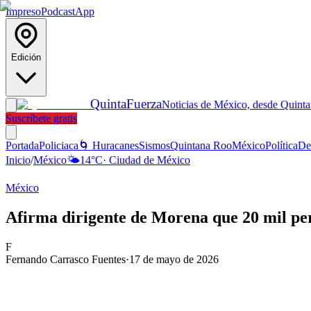
Impreso
Podcast
App
Edición
Quinta
Fuerza
Noticias de México, desde Quint
Suscríbete gratis
Portada
Policiaca
🌀 Huracanes
Sismos
Quintana Roo
México
Política
De
Inicio
/
México
🌤️
14
°C
·
Ciudad de México
México
Afirma dirigente de Morena que 20 mil 
F
Fernando Carrasco Fuentes
·
17 de mayo de 2026