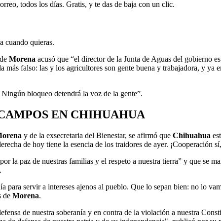
rreo, todos los días. Gratis, y te das de baja con un clic.
ja cuando quieras.
 de
Morena
acusó que “el director de la Junta de Aguas del gobierno esta
da más falso: las y los agricultores son gente buena y trabajadora, y ya 
r. Ningún bloqueo detendrá la voz de la gente”.
CAMPOS EN CHIHUAHUA
orena
y de la exsecretaria del Bienestar, se afirmó que
Chihuahua
est
 derecha de hoy tiene la esencia de los traidores de ayer. ¡Cooperación s
or la paz de nuestras familias y el respeto a nuestra tierra” y que se m
.
a para servir a intereses ajenos al pueblo. Que lo sepan bien: no lo vam
es de
Morena
.
defensa de nuestra soberanía y en contra de la violación a nuestra Consti