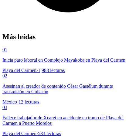
Más leídas
01
Inicia paro laboral en Complejo Mayakoba en Playa del Carmen
Playa del Carmen
·
1,988
lecturas
02
Asesinan al creador de contenido César Gastélum durante
transmisión en Culiacán
México
·
12
lecturas
03
Fallece trabajador de Xcaret en accidente en tramo de Playa del
Carmen a Puerto Morelos
Playa del Carmen
·
583
lecturas