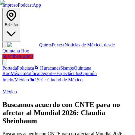
Impreso
Podcast
App
Edición
Noticias de México, desde
Quinta
Fuerza
Quintana Roo
Suscríbete gratis
Portada
Policiaca
🌀 Huracanes
Sismos
Quintana
Roo
México
Política
Deportes
Espectáculos
Opinión
Inicio
/
México
🌤️
15
°C
·
Ciudad de México
México
Buscamos acuerdo con CNTE para no
afectar al Mundial 2026: Claudia
Sheinbaum
Buscamos acuerdo con CNTE para no afectar al Mundial 2026: