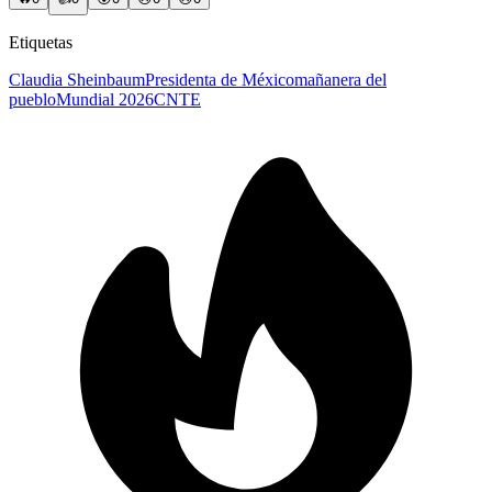
Etiquetas
Claudia Sheinbaum
Presidenta de México
mañanera del
pueblo
Mundial 2026
CNTE