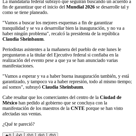
La mandataria federal subrayó que seguirán buscando un acuerdo a
fin de garantizar que el inicio del
Mundial 2026
se desarrolle tal y
como se tiene planeado.
"Vamos a buscar los mejores esquemas a fin de garantizar
tranquilidad y se va a desarrollar bien la inauguración, y no va a
haber ningún problema", recalcó la presidenta de la república
Claudia Sheinbaum
.
Periodistas asistentes a la mañanera del pueblo de este lunes le
preguntaron a la titular del Ejecutivo federal si confiaba en la
realización del evento pese a que ya se han anunciado varias
manifestaciones.
"Vamos a esperar y va a haber buena inauguración también, y está
garantizado, y tampoco va a haber represión, todo al mismo tiempo;
así somos", subrayó
Claudia Sheinbaum
.
Cabe resaltar que los comerciantes del centro de la
Ciudad de
México
han pedido al gobierno que se concluya con la
manifestación de los maestros de la
CNTE
porque se han visto
afectadas sus ventas.
¿Qué te pareció?
🔥
0
👍
0
😲
0
😢
0
😠
0