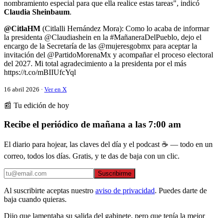
nombramiento especial para que ella realice estas tareas", indicó
Claudia Sheinbaum
.
@CitlaHM
(Citlalli Hernández Mora): Como lo acaba de informar
la presidenta @Claudiashein en la #MañaneraDelPueblo, dejo el
encargo de la Secretaría de las @mujeresgobmx para aceptar la
invitación del @PartidoMorenaMx y acompañar el proceso electoral
del 2027. Mi total agradecimiento a la presidenta por el más
https://t.co/mBIIUfcYql
16 abril 2026 ·
Ver en X
📰 Tu edición de hoy
Recibe el periódico de mañana a las 7:00 am
El diario para hojear, las claves del día y el podcast ☕ — todo en un
correo, todos los días. Gratis, y te das de baja con un clic.
Suscribirme
Al suscribirte aceptas nuestro
aviso de privacidad
. Puedes darte de
baja cuando quieras.
Dijo que lamentaba su salida del gabinete, pero que tenía la mejor