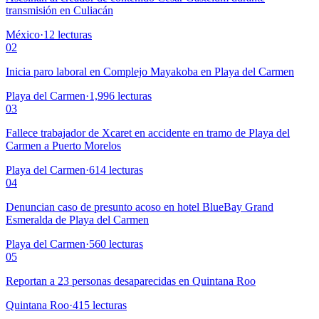
transmisión en Culiacán
México
·
12
lecturas
02
Inicia paro laboral en Complejo Mayakoba en Playa del Carmen
Playa del Carmen
·
1,996
lecturas
03
Fallece trabajador de Xcaret en accidente en tramo de Playa del
Carmen a Puerto Morelos
Playa del Carmen
·
614
lecturas
04
Denuncian caso de presunto acoso en hotel BlueBay Grand
Esmeralda de Playa del Carmen
Playa del Carmen
·
560
lecturas
05
Reportan a 23 personas desaparecidas en Quintana Roo
Quintana Roo
·
415
lecturas