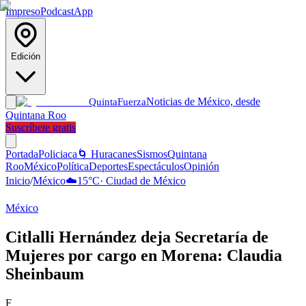
Impreso
Podcast
App
Edición
Noticias de México, desde
Quinta
Fuerza
Quintana Roo
Suscríbete gratis
Portada
Policiaca
🌀 Huracanes
Sismos
Quintana
Roo
México
Política
Deportes
Espectáculos
Opinión
Inicio
/
México
☁️
15
°C
·
Ciudad de México
México
Citlalli Hernández deja Secretaría de
Mujeres por cargo en Morena: Claudia
Sheinbaum
F