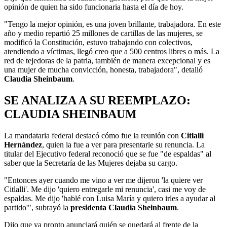
opinión de quien ha sido funcionaria hasta el día de hoy.
"Tengo la mejor opinión, es una joven brillante, trabajadora. En este
año y medio repartió 25 millones de cartillas de las mujeres, se
modificó la Constitución, estuvo trabajando con colectivos,
atendiendo a víctimas, llegó creo que a 500 centros libres o más. La
red de tejedoras de la patria, también de manera excepcional y es
una mujer de mucha convicción, honesta, trabajadora", detalló
Claudia Sheinbaum
.
SE ANALIZA A SU REEMPLAZO:
CLAUDIA SHEINBAUM
La mandataria federal destacó cómo fue la reunión con
Citlalli
Hernández
, quien la fue a ver para presentarle su renuncia. La
titular del Ejecutivo federal reconoció que se fue "de espaldas" al
saber que la Secretaría de las Mujeres dejaba su cargo.
"Entonces ayer cuando me vino a ver me dijeron 'la quiere ver
Citlalli'. Me dijo 'quiero entregarle mi renuncia', casi me voy de
espaldas. Me dijo 'hablé con Luisa María y quiero irles a ayudar al
partido'", subrayó la
presidenta Claudia Sheinbaum
.
Dijo que ya pronto anunciará quién se quedará al frente de la