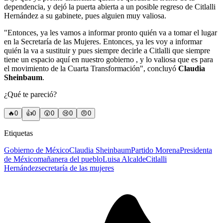
dependencia, y dejó la puerta abierta a un posible regreso de Citlalli
Hernández a su gabinete, pues alguien muy valiosa.
"Entonces, ya les vamos a informar pronto quién va a tomar el lugar
en la Secretaría de las Mujeres. Entonces, ya les voy a informar
quién la va a sustituir y pues siempre decirle a Citlalli que siempre
tiene un espacio aquí en nuestro gobierno , y lo valiosa que es para
el movimiento de la Cuarta Transformación", concluyó
Claudia
Sheinbaum
.
¿Qué te pareció?
🔥
0
👍
0
😲
0
😢
0
😠
0
Etiquetas
Gobierno de México
Claudia Sheinbaum
Partido Morena
Presidenta
de México
mañanera del pueblo
Luisa Alcalde
Citlalli
Hernández
secretaría de las mujeres