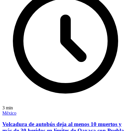
3
min
México
Volcadura de autobús deja al menos 10 muertos y
más de 30 heridos en límites de Oaxaca con Puebla