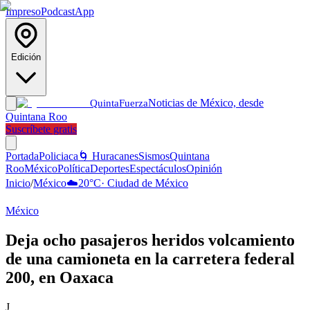
Impreso
Podcast
App
Edición
Noticias de México, desde
Quinta
Fuerza
Quintana Roo
Suscríbete gratis
Portada
Policiaca
🌀 Huracanes
Sismos
Quintana
Roo
México
Política
Deportes
Espectáculos
Opinión
Inicio
/
México
☁️
20
°C
·
Ciudad de México
México
Deja ocho pasajeros heridos volcamiento
de una camioneta en la carretera federal
200, en Oaxaca
J