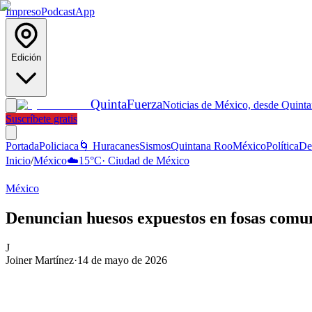
Impreso
Podcast
App
Edición
Quinta
Fuerza
Noticias de México, desde Quint
Suscríbete gratis
Portada
Policiaca
🌀 Huracanes
Sismos
Quintana Roo
México
Política
De
Inicio
/
México
☁️
15
°C
·
Ciudad de México
México
Denuncian huesos expuestos en fosas comu
J
Joiner Martínez
·
14 de mayo de 2026