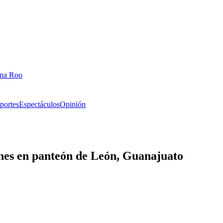
ana Roo
portes
Espectáculos
Opinión
nes en panteón de León, Guanajuato