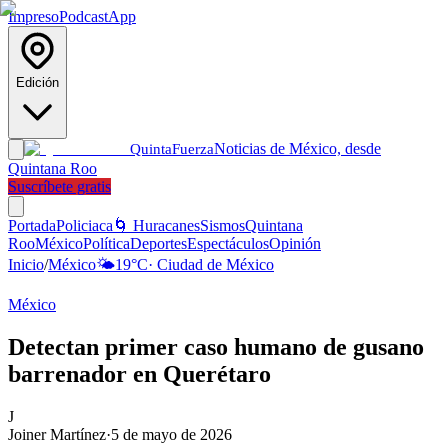
Impreso
Podcast
App
Edición
Noticias de México, desde
Quinta
Fuerza
Quintana Roo
Suscríbete gratis
Portada
Policiaca
🌀 Huracanes
Sismos
Quintana
Roo
México
Política
Deportes
Espectáculos
Opinión
Inicio
/
México
🌤️
19
°C
·
Ciudad de México
México
Detectan primer caso humano de gusano
barrenador en Querétaro
J
Joiner Martínez
·
5 de mayo de 2026