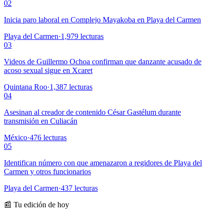
02
Inicia paro laboral en Complejo Mayakoba en Playa del Carmen
Playa del Carmen
·
1,979
lecturas
03
Videos de Guillermo Ochoa confirman que danzante acusado de
acoso sexual sigue en Xcaret
Quintana Roo
·
1,387
lecturas
04
Asesinan al creador de contenido César Gastélum durante
transmisión en Culiacán
México
·
476
lecturas
05
Identifican número con que amenazaron a regidores de Playa del
Carmen y otros funcionarios
Playa del Carmen
·
437
lecturas
📰 Tu edición de hoy