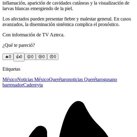
inflamación, aparición de cavidades cutáneas y la visualización de
larvas blancas emergiendo de la piel.
Los afectados pueden presentar fiebre y malestar general. En casos
avanzados, la diseminación sistémica complica el pronóstico.
Con información de TV Azteca.
¿Qué te pareció?
🔥
0
👍
0
😲
0
😢
0
😠
0
Etiquetas
México
Noticias México
Querétaro
noticias Querétaro
gusano
barrenador
Cadereyta