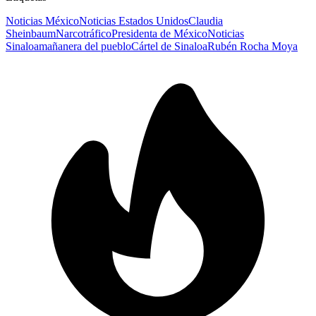
Noticias México
Noticias Estados Unidos
Claudia
Sheinbaum
Narcotráfico
Presidenta de México
Noticias
Sinaloa
mañanera del pueblo
Cártel de Sinaloa
Rubén Rocha Moya