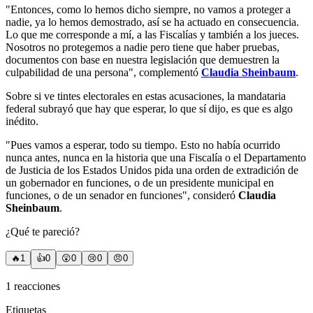
"Entonces, como lo hemos dicho siempre, no vamos a proteger a
nadie, ya lo hemos demostrado, así se ha actuado en consecuencia.
Lo que me corresponde a mí, a las Fiscalías y también a los jueces.
Nosotros no protegemos a nadie pero tiene que haber pruebas,
documentos con base en nuestra legislación que demuestren la
culpabilidad de una persona", complementó
Claudia Sheinbaum
.
Sobre si ve tintes electorales en estas acusaciones, la mandataria
federal subrayó que hay que esperar, lo que sí dijo, es que es algo
inédito.
"Pues vamos a esperar, todo su tiempo. Esto no había ocurrido
nunca antes, nunca en la historia que una Fiscalía o el Departamento
de Justicia de los Estados Unidos pida una orden de extradición de
un gobernador en funciones, o de un presidente municipal en
funciones, o de un senador en funciones", consideró
Claudia
Sheinbaum
.
¿Qué te pareció?
🔥
1
👍
0
😲
0
😢
0
😠
0
1
reacciones
Etiquetas