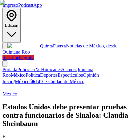
Impreso
Podcast
App
Edición
Noticias de México, desde
Quinta
Fuerza
Quintana Roo
Suscríbete gratis
Portada
Policiaca
🌀 Huracanes
Sismos
Quintana
Roo
México
Política
Deportes
Espectáculos
Opinión
Inicio
/
México
🌤️
14
°C
·
Ciudad de México
México
Estados Unidos debe presentar pruebas
contra funcionarios de Sinaloa: Claudia
Sheinbaum
F