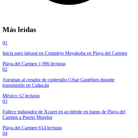
Más leídas
01
Inicia paro laboral en Complejo Mayakoba en Playa del Carmen
Playa del Carmen
·
1,996
lecturas
02
Asesinan al creador de contenido César Gastélum durante
transmisión en Culiacán
México
·
12
lecturas
03
Fallece trabajador de Xcaret en accidente en tramo de Playa del
Carmen a Puerto Morelos
Playa del Carmen
·
614
lecturas
04