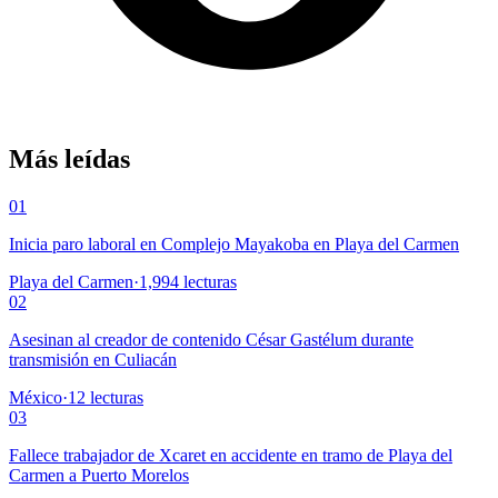
Más leídas
01
Inicia paro laboral en Complejo Mayakoba en Playa del Carmen
Playa del Carmen
·
1,994
lecturas
02
Asesinan al creador de contenido César Gastélum durante
transmisión en Culiacán
México
·
12
lecturas
03
Fallece trabajador de Xcaret en accidente en tramo de Playa del
Carmen a Puerto Morelos