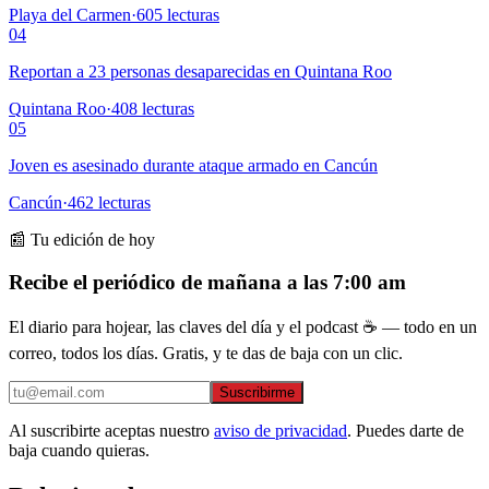
Playa del Carmen
·
605
lecturas
04
Reportan a 23 personas desaparecidas en Quintana Roo
Quintana Roo
·
408
lecturas
05
Joven es asesinado durante ataque armado en Cancún
Cancún
·
462
lecturas
📰 Tu edición de hoy
Recibe el periódico de mañana a las 7:00 am
El diario para hojear, las claves del día y el podcast ☕ — todo en un
correo, todos los días. Gratis, y te das de baja con un clic.
Suscribirme
Al suscribirte aceptas nuestro
aviso de privacidad
. Puedes darte de
baja cuando quieras.