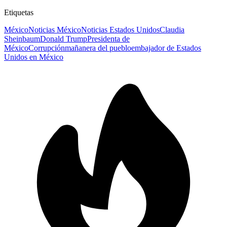
Etiquetas
México
Noticias México
Noticias Estados Unidos
Claudia
Sheinbaum
Donald Trump
Presidenta de
México
Corrupción
mañanera del pueblo
embajador de Estados
Unidos en México