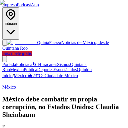
Impreso
Podcast
App
Edición
Noticias de México, desde
Quinta
Fuerza
Quintana Roo
Suscríbete gratis
Portada
Policiaca
🌀 Huracanes
Sismos
Quintana
Roo
México
Política
Deportes
Espectáculos
Opinión
Inicio
/
México
🌦️
23
°C
·
Ciudad de México
México
México debe combatir su propia
corrupción, no Estados Unidos: Claudia
Sheinbaum
F