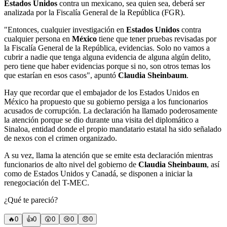
Estados Unidos
contra un mexicano, sea quien sea, deberá ser
analizada por la Fiscalía General de la República (FGR).
"Entonces, cualquier investigación en
Estados Unidos
contra
cualquier persona en
México
tiene que tener pruebas revisadas por
la Fiscalía General de la República, evidencias. Solo no vamos a
cubrir a nadie que tenga alguna evidencia de alguna algún delito,
pero tiene que haber evidencias porque si no, son otros temas los
que estarían en esos casos", apuntó
Claudia Sheinbaum
.
Hay que recordar que el embajador de los Estados Unidos en
México ha propuesto que su gobierno persiga a los funcionarios
acusados de corrupción. La declaración ha llamado poderosamente
la atención porque se dio durante una visita del diplomático a
Sinaloa, entidad donde el propio mandatario estatal ha sido señalado
de nexos con el crimen organizado.
A su vez, llama la atención que se emite esta declaración mientras
funcionarios de alto nivel del gobierno de
Claudia Sheinbaum
, así
como de Estados Unidos y Canadá, se disponen a iniciar la
renegociación del T-MEC.
¿Qué te pareció?
🔥
0
👍
0
😲
0
😢
0
😠
0