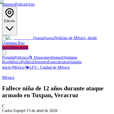
Impreso
Podcast
App
Edición
Noticias de México, desde
Quinta
Fuerza
Quintana Roo
Suscríbete gratis
Portada
Policiaca
🌀 Huracanes
Sismos
Quintana
Roo
México
Política
Deportes
Espectáculos
Opinión
Inicio
/
México
🌤️
14
°C
·
Ciudad de México
México
Fallece niña de 12 años durante ataque
armado en Tuxpan, Veracruz
C
Carlos Espejel
·
15 de abril de 2026