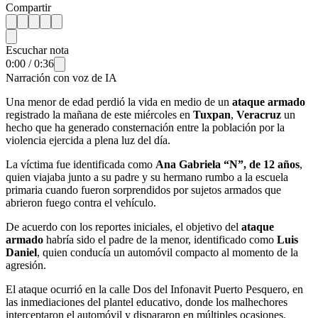
Compartir
Escuchar nota
0:00
/
0:36
Narración con voz de IA
Una menor de edad perdió la vida en medio de un
ataque armado
registrado la mañana de este miércoles en
Tuxpan
,
Veracruz
un
hecho que ha generado consternación entre la población por la
violencia ejercida a plena luz del día.
La víctima fue identificada como
Ana Gabriela “N”, de 12 años
,
quien viajaba junto a su padre y su hermano rumbo a la escuela
primaria cuando fueron sorprendidos por sujetos armados que
abrieron fuego contra el vehículo.
De acuerdo con los reportes iniciales, el objetivo del
ataque
armado
habría sido el padre de la menor, identificado como
Luis
Daniel
, quien conducía un automóvil compacto al momento de la
agresión.
El ataque ocurrió en la calle Dos del Infonavit Puerto Pesquero, en
las inmediaciones del plantel educativo, donde los malhechores
interceptaron el automóvil y dispararon en múltiples ocasiones.