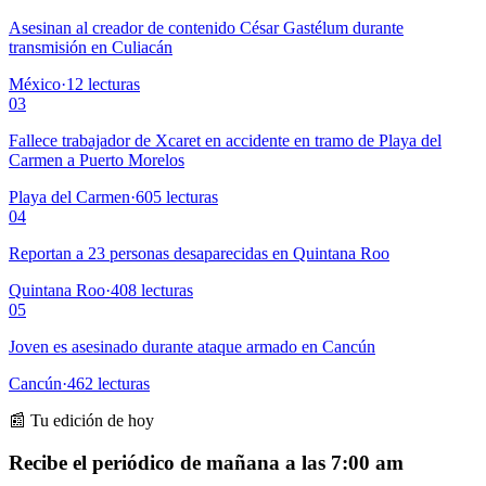
Asesinan al creador de contenido César Gastélum durante
transmisión en Culiacán
México
·
12
lecturas
03
Fallece trabajador de Xcaret en accidente en tramo de Playa del
Carmen a Puerto Morelos
Playa del Carmen
·
605
lecturas
04
Reportan a 23 personas desaparecidas en Quintana Roo
Quintana Roo
·
408
lecturas
05
Joven es asesinado durante ataque armado en Cancún
Cancún
·
462
lecturas
📰 Tu edición de hoy
Recibe el periódico de mañana a las 7:00 am