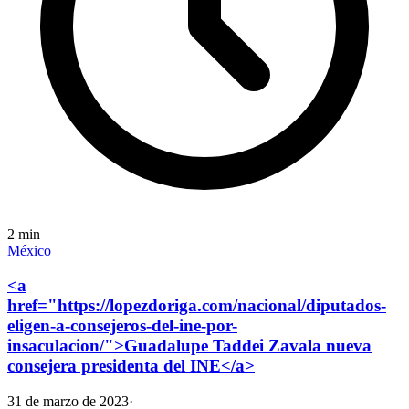
2
min
México
<a
href="https://lopezdoriga.com/nacional/diputados-
eligen-a-consejeros-del-ine-por-
insaculacion/">Guadalupe Taddei Zavala nueva
consejera presidenta del INE</a>
31 de marzo de 2023
·