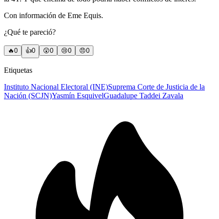
Con información de Eme Equis.
¿Qué te pareció?
🔥
0
👍
0
😲
0
😢
0
😠
0
Etiquetas
Instituto Nacional Electoral (INE)
Suprema Corte de Justicia de la
Nación (SCJN)
Yasmín Esquivel
Guadalupe Taddei Zavala