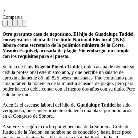
2
Compartir
Otro presunto caso de nepotismo. El hijo de Guadalupe Taddei,
consejera presidenta del Instituto Nacional Electoral (INE),
labora como secretario de la polémica ministra de la Corte,
Yasmín Esquivel, acusada de plagio. Sin embargo, no cumple
con los requisitos para el puesto.
Se trata de
Luis Rogelio Pineda Taddei
, quien acaba de obtener su
cédula profesional este mismo año, y que percibe un salario de
aproximadamente 85 mil 825 pesos mensuales. Fue contratado para
colaborar en la ponencia de la ministra acusada de plagio, pero para
poder hacerlo debía contar con al menos dos años con su título. Pero
solo tiene uno.
Además el ascenso laboral del hijo de
Guadalupe Taddei
ha sido
vertiginoso, pues anteriormente solo tenía una plaza por honorarios
en el Congreso de Sonora.
A su vez, y según lo dicho por el persona de la Suprema Corte de
Justicia de la Nación, su nombre no es conocido y hasta hace poco
no aparecía dentro de la lista del personal del Poder Judicial.