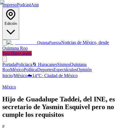
Impreso
Podcast
App
Edición
Noticias de México, desde
Quinta
Fuerza
Quintana Roo
Suscríbete gratis
Portada
Policiaca
🌀 Huracanes
Sismos
Quintana
Roo
México
Política
Deportes
Espectáculos
Opinión
Inicio
/
México
☁️
14
°C
·
Ciudad de México
México
Hijo de Guadalupe Taddei, del INE, es
secretario de Yasmín Esquivel pero no
cumple los requisitos
F