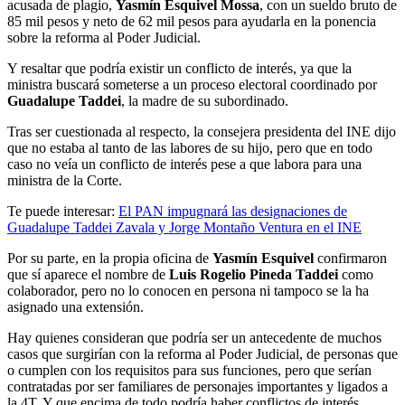
acusada de plagio,
Yasmín Esquivel Mossa
, con un sueldo bruto de
85 mil pesos y neto de 62 mil pesos para ayudarla en la ponencia
sobre la reforma al Poder Judicial.
Y resaltar que podría existir un conflicto de interés, ya que la
ministra buscará someterse a un proceso electoral coordinado por
Guadalupe Taddei
, la madre de su subordinado.
Tras ser cuestionada al respecto, la consejera presidenta del INE dijo
que no estaba al tanto de las labores de su hijo, pero que en todo
caso no veía un conflicto de interés pese a que labora para una
ministra de la Corte.
Te puede interesar:
El PAN impugnará las designaciones de
Guadalupe Taddei Zavala y Jorge Montaño Ventura en el INE
Por su parte, en la propia oficina de
Yasmín Esquivel
confirmaron
que sí aparece el nombre de
Luis Rogelio Pineda Taddei
como
colaborador, pero no lo conocen en persona ni tampoco se la ha
asignado una extensión.
Hay quienes consideran que podría ser un antecedente de muchos
casos que surgirían con la reforma al Poder Judicial, de personas que
o cumplen con los requisitos para sus funciones, pero que serían
contratadas por ser familiares de personajes importantes y ligados a
la 4T. Y que encima de todo podría haber conflictos de interés.