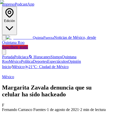
Impreso
Podcast
App
Edición
Noticias de México, desde
Quinta
Fuerza
Quintana Roo
Suscríbete gratis
Portada
Policiaca
🌀 Huracanes
Sismos
Quintana
Roo
México
Política
Deportes
Espectáculos
Opinión
Inicio
/
México
⛈️
21
°C
·
Ciudad de México
México
Margarita Zavala denuncia que su
celular ha sido hackeado
F
Fernando Carrasco Fuentes
·
1 de agosto de 2021
·
2
min de lectura