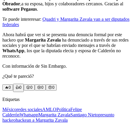
Obrador
,a su esposa, hijos y colaboradores cercanos. Gracias al
software Pegasus
.
Te puede intereresar:
Quadri y Margarita Zavala van a ser diputados
federales
Ahora habrá que ver si se presenta una denuncia formal por este
hackeo que
Margarita Zavala
ha denunciado a través de sus redes
sociales y por el que se habrían enviado mensajes a través de
WhatsApp
, los que la diputada electa y esposa de Calderón no
reconoce.
Con información de Sin Embargo.
¿Qué te pareció?
🔥
0
👍
0
😲
0
😢
0
😠
0
Etiquetas
México
redes sociales
AMLO
Política
Felipe
Calderón
Whatsapp
Margarita Zavala
Santiago Nieto
presunto
hackeo
hackean a Margarita Zavala