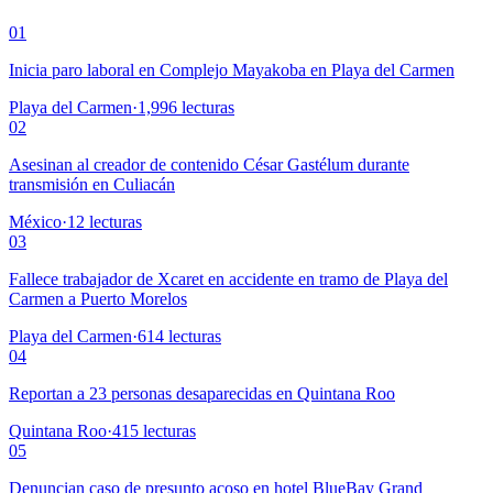
01
Inicia paro laboral en Complejo Mayakoba en Playa del Carmen
Playa del Carmen
·
1,996
lecturas
02
Asesinan al creador de contenido César Gastélum durante
transmisión en Culiacán
México
·
12
lecturas
03
Fallece trabajador de Xcaret en accidente en tramo de Playa del
Carmen a Puerto Morelos
Playa del Carmen
·
614
lecturas
04
Reportan a 23 personas desaparecidas en Quintana Roo
Quintana Roo
·
415
lecturas
05
Denuncian caso de presunto acoso en hotel BlueBay Grand