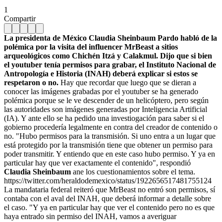
1
Compartir
La presidenta de México Claudia Sheinbaum Pardo habló de la
polémica por la visita del influencer MrBeast a sitios
arqueológicos como Chichén Itzá y Calakmul. Dijo que si bien
el youtuber tenía permisos para grabar, el Instituto Nacional de
Antropología e Historia (INAH) deberá explicar si estos se
respetaron o no.
Hay que recordar que luego que se dieran a
conocer las imágenes grabadas por el youtuber se ha generado
polémica porque se le ve descender de un helicóptero, pero según
las autoridades son imágenes generadas por Inteligencia Artificial
(IA). Y ante ello se ha pedido una investiogación para saber si el
gobierno procedería legalmente en contra del creador de contenido o
no. "Hubo permisos para la transmisión. Si uno entra a un lugar que
está protegido por la transmisión tiene que obtener un permiso para
poder transmitir. Y entiendo que en este caso hubo permiso. Y ya en
particular hay que ver exactamente el contenido", respondió
Claudia Sheinbaum
ane los cuestionamientos sobre el tema.
https://twitter.com/heraldodemexico/status/1922656517481755124
La mandataria federal reiteró que MrBeast no entró son permisos, sí
contaba con el aval del INAH, que deberá informar a detalle sobre
el caso. "Y ya en particular hay que ver el contenido pero no es que
haya entrado sin permiso del INAH, vamos a averiguar