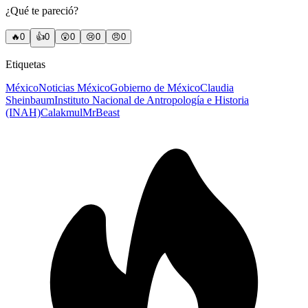
¿Qué te pareció?
🔥
0
👍
0
😲
0
😢
0
😠
0
Etiquetas
México
Noticias México
Gobierno de México
Claudia
Sheinbaum
Instituto Nacional de Antropología e Historia
(INAH)
Calakmul
MrBeast