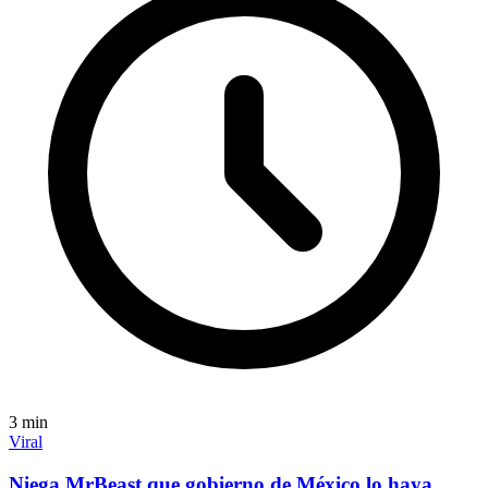
3
min
Viral
Niega MrBeast que gobierno de México lo haya