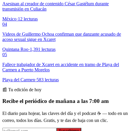
Asesinan al creador de contenido César Gastélum durante
transmisión en Culiacán
México
·
12
lecturas
04
Videos de Guillermo Ochoa confirman que danzante acusado de
acoso sexual sigue en Xcaret
Quintana Roo
·
1,391
lecturas
05
Fallece trabajador de Xcaret en accidente en tramo de Playa del
Carmen a Puerto Morelos
Playa del Carmen
·
583
lecturas
📰 Tu edición de hoy
Recibe el periódico de mañana a las 7:00 am
El diario para hojear, las claves del día y el podcast ☕ — todo en un
correo, todos los días. Gratis, y te das de baja con un clic.
Suscribirme