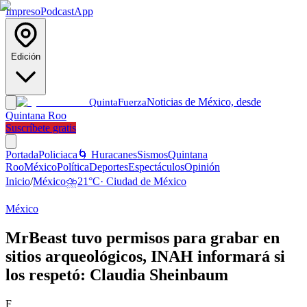
Impreso
Podcast
App
Edición
Noticias de México, desde
Quinta
Fuerza
Quintana Roo
Suscríbete gratis
Portada
Policiaca
🌀 Huracanes
Sismos
Quintana
Roo
México
Política
Deportes
Espectáculos
Opinión
Inicio
/
México
⛈️
21
°C
·
Ciudad de México
México
MrBeast tuvo permisos para grabar en
sitios arqueológicos, INAH informará si
los respetó: Claudia Sheinbaum
F