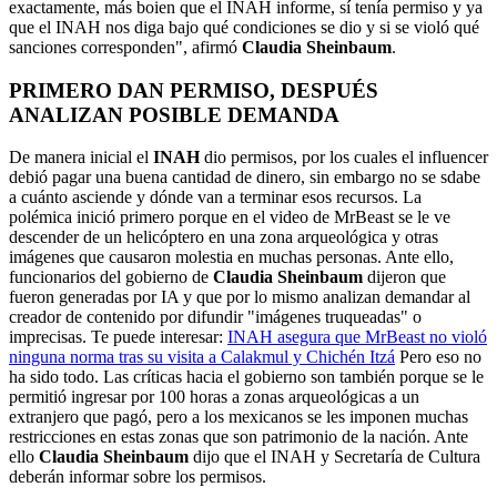
exactamente, más boien que el INAH informe, sí tenía permiso y ya
que el INAH nos diga bajo qué condiciones se dio y si se violó qué
sanciones corresponden", afirmó
Claudia Sheinbaum
.
PRIMERO DAN PERMISO, DESPUÉS
ANALIZAN POSIBLE DEMANDA
De manera inicial el
INAH
dio permisos, por los cuales el influencer
debió pagar una buena cantidad de dinero, sin embargo no se sdabe
a cuánto asciende y dónde van a terminar esos recursos. La
polémica inició primero porque en el video de MrBeast se le ve
descender de un helicóptero en una zona arqueológica y otras
imágenes que causaron molestia en muchas personas. Ante ello,
funcionarios del gobierno de
Claudia Sheinbaum
dijeron que
fueron generadas por IA y que por lo mismo analizan demandar al
creador de contenido por difundir "imágenes truqueadas" o
imprecisas. Te puede interesar:
INAH asegura que MrBeast no violó
ninguna norma tras su visita a Calakmul y Chichén Itzá
Pero eso no
ha sido todo. Las críticas hacia el gobierno son también porque se le
permitió ingresar por 100 horas a zonas arqueológicas a un
extranjero que pagó, pero a los mexicanos se les imponen muchas
restricciones en estas zonas que son patrimonio de la nación. Ante
ello
Claudia Sheinbaum
dijo que el INAH y Secretaría de Cultura
deberán informar sobre los permisos.