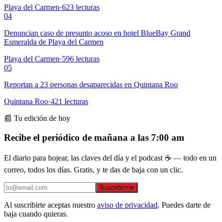
Playa del Carmen
·
623
lecturas
04
Denuncian caso de presunto acoso en hotel BlueBay Grand
Esmeralda de Playa del Carmen
Playa del Carmen
·
596
lecturas
05
Reportan a 23 personas desaparecidas en Quintana Roo
Quintana Roo
·
421
lecturas
📰 Tu edición de hoy
Recibe el periódico de mañana a las 7:00 am
El diario para hojear, las claves del día y el podcast ☕ — todo en un
correo, todos los días. Gratis, y te das de baja con un clic.
Suscribirme
Al suscribirte aceptas nuestro
aviso de privacidad
. Puedes darte de
baja cuando quieras.