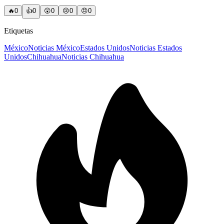
🔥
0
👍
0
😲
0
😢
0
😠
0
Etiquetas
México
Noticias México
Estados Unidos
Noticias Estados
Unidos
Chihuahua
Noticias Chihuahua