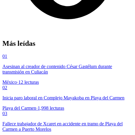
Más leídas
01
Asesinan al creador de contenido César Gastélum durante
transmisión en Culiacán
México
·
12
lecturas
02
Inicia paro laboral en Complejo Mayakoba en Playa del Carmen
Playa del Carmen
·
1,998
lecturas
03
Fallece trabajador de Xcaret en accidente en tramo de Playa del
Carmen a Puerto Morelos