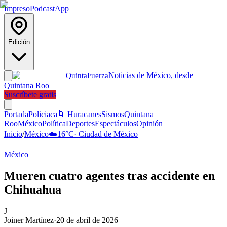
Impreso
Podcast
App
Edición
Noticias de México, desde
Quinta
Fuerza
Quintana Roo
Suscríbete gratis
Portada
Policiaca
🌀 Huracanes
Sismos
Quintana
Roo
México
Política
Deportes
Espectáculos
Opinión
Inicio
/
México
☁️
16
°C
·
Ciudad de México
México
Mueren cuatro agentes tras accidente en
Chihuahua
J
Joiner Martínez
·
20 de abril de 2026