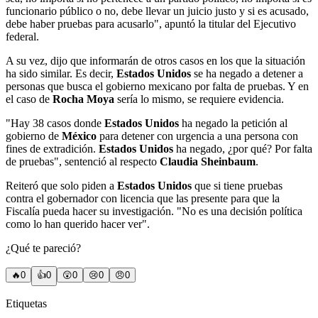
funcionario público o no, debe llevar un juicio justo y si es acusado,
debe haber pruebas para acusarlo", apuntó la titular del Ejecutivo
federal.
A su vez, dijo que informarán de otros casos en los que la situación
ha sido similar. Es decir,
Estados Unidos
se ha negado a detener a
personas que busca el gobierno mexicano por falta de pruebas. Y en
el caso de
Rocha Moya
sería lo mismo, se requiere evidencia.
"Hay 38 casos donde
Estados Unidos
ha negado la petición al
gobierno de
México
para detener con urgencia a una persona con
fines de extradición.
Estados Unidos
ha negado, ¿por qué? Por falta
de pruebas", sentenció al respecto
Claudia Sheinbaum
.
Reiteró que solo piden a
Estados Unidos
que si tiene pruebas
contra el gobernador con licencia que las presente para que la
Fiscalía pueda hacer su investigación. "No es una decisión política
como lo han querido hacer ver".
¿Qué te pareció?
🔥
0
👍
0
😲
0
😢
0
😠
0
Etiquetas