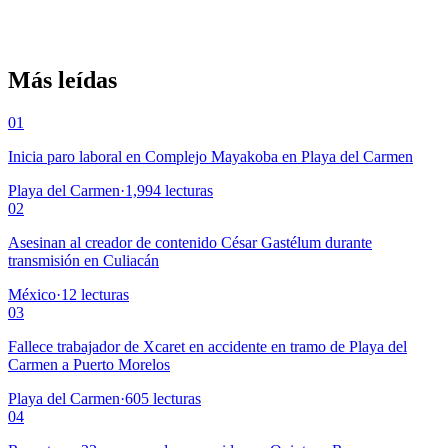
Más leídas
01
Inicia paro laboral en Complejo Mayakoba en Playa del Carmen
Playa del Carmen
·
1,994
lecturas
02
Asesinan al creador de contenido César Gastélum durante
transmisión en Culiacán
México
·
12
lecturas
03
Fallece trabajador de Xcaret en accidente en tramo de Playa del
Carmen a Puerto Morelos
Playa del Carmen
·
605
lecturas
04