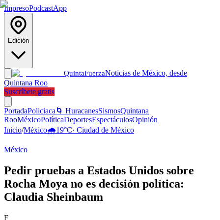
Impreso
Podcast
App
Edición
Noticias de México, desde
Quinta
Fuerza
Quintana Roo
Suscríbete gratis
Portada
Policiaca
🌀 Huracanes
Sismos
Quintana
Roo
México
Política
Deportes
Espectáculos
Opinión
Inicio
/
México
🌧️
19
°C
·
Ciudad de México
México
Pedir pruebas a Estados Unidos sobre
Rocha Moya no es decisión política:
Claudia Sheinbaum
F