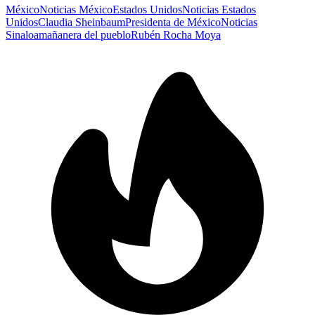
México
Noticias México
Estados Unidos
Noticias Estados
Unidos
Claudia Sheinbaum
Presidenta de México
Noticias
Sinaloa
mañanera del pueblo
Rubén Rocha Moya