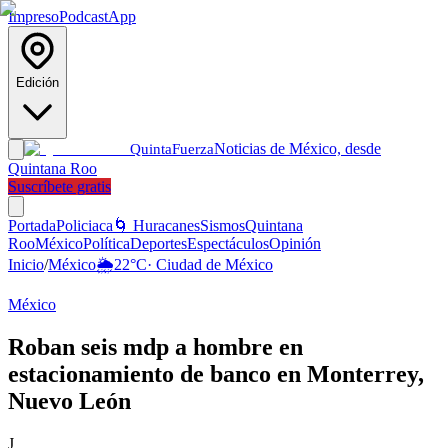
Impreso
Podcast
App
Edición
Noticias de México, desde
Quinta
Fuerza
Quintana Roo
Suscríbete gratis
Portada
Policiaca
🌀 Huracanes
Sismos
Quintana
Roo
México
Política
Deportes
Espectáculos
Opinión
Inicio
/
México
🌦️
22
°C
·
Ciudad de México
México
Roban seis mdp a hombre en
estacionamiento de banco en Monterrey,
Nuevo León
J