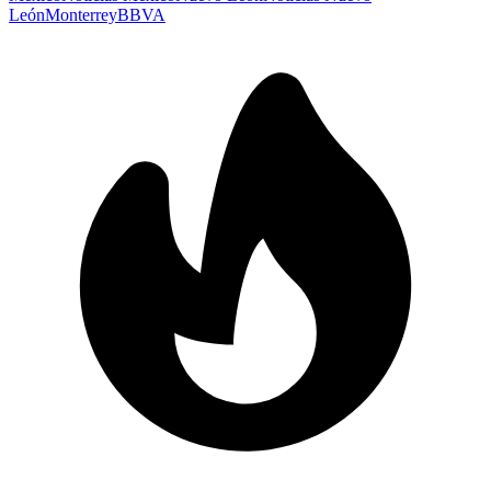
León
Monterrey
BBVA