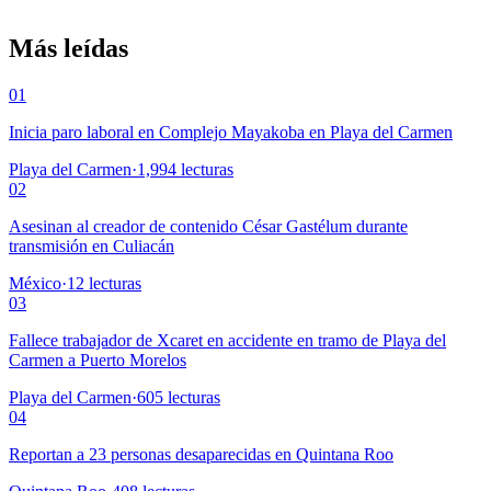
Más leídas
01
Inicia paro laboral en Complejo Mayakoba en Playa del Carmen
Playa del Carmen
·
1,994
lecturas
02
Asesinan al creador de contenido César Gastélum durante
transmisión en Culiacán
México
·
12
lecturas
03
Fallece trabajador de Xcaret en accidente en tramo de Playa del
Carmen a Puerto Morelos
Playa del Carmen
·
605
lecturas
04
Reportan a 23 personas desaparecidas en Quintana Roo