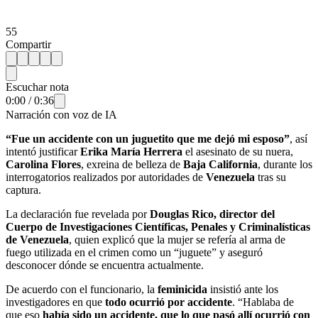
55
Compartir
Escuchar nota
0:00
/
0:36
Narración con voz de IA
“Fue un accidente con un juguetito que me dejó mi esposo”
, así
intentó justificar
Erika María Herrera
el asesinato de su nuera,
Carolina Flores
, exreina de belleza de
Baja California
, durante los
interrogatorios realizados por autoridades de
Venezuela
tras su
captura.
La declaración fue revelada por
Douglas Rico, director del
Cuerpo de Investigaciones Científicas, Penales y Criminalísticas
de Venezuela
, quien explicó que la mujer se refería al arma de
fuego utilizada en el crimen como un “juguete” y aseguró
desconocer dónde se encuentra actualmente.
De acuerdo con el funcionario, la
feminicida
insistió ante los
investigadores en que
todo ocurrió por accidente
. “Hablaba de
que eso
había sido un accidente, que lo que pasó allí ocurrió con