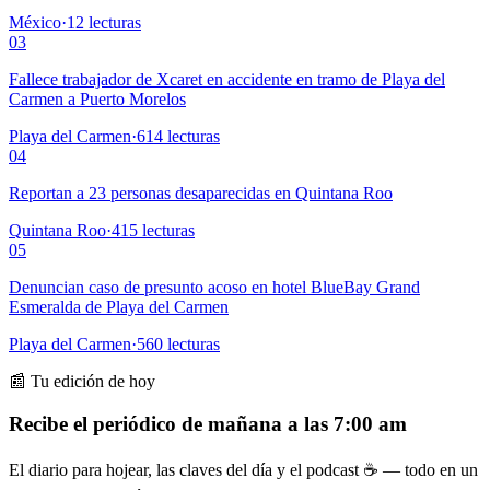
México
·
12
lecturas
03
Fallece trabajador de Xcaret en accidente en tramo de Playa del
Carmen a Puerto Morelos
Playa del Carmen
·
614
lecturas
04
Reportan a 23 personas desaparecidas en Quintana Roo
Quintana Roo
·
415
lecturas
05
Denuncian caso de presunto acoso en hotel BlueBay Grand
Esmeralda de Playa del Carmen
Playa del Carmen
·
560
lecturas
📰 Tu edición de hoy
Recibe el periódico de mañana a las 7:00 am
El diario para hojear, las claves del día y el podcast ☕ — todo en un