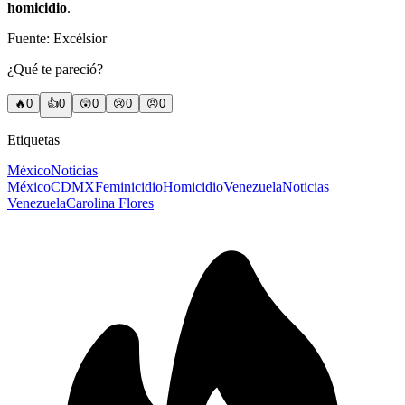
homicidio
.
Fuente: Excélsior
¿Qué te pareció?
🔥
0
👍
0
😲
0
😢
0
😠
0
Etiquetas
México
Noticias
México
CDMX
Feminicidio
Homicidio
Venezuela
Noticias
Venezuela
Carolina Flores