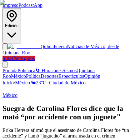
Impreso
Podcast
App
Edición
Noticias de México, desde
Quinta
Fuerza
Quintana Roo
Suscríbete gratis
Portada
Policiaca
🌀 Huracanes
Sismos
Quintana
Roo
México
Política
Deportes
Espectáculos
Opinión
Inicio
/
México
🌤️
23
°C
·
Ciudad de México
México
Suegra de Carolina Flores dice que la
mató “por accidente con un juguete"
Erika Herrera afirmó que el asesinato de Carolina Flores fue “un
accidente” y llamó “juguetito” al arma usada en el crimen.