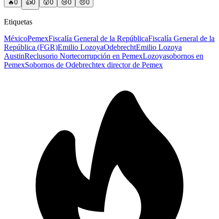
🔥
0
👍
0
😲
0
😢
0
😠
0
Etiquetas
México
Pemex
Fiscalía General de la República
Fiscalía General de la
República (FGR)
Emilio Lozoya
Odebrecht
Emilio Lozoya
Austin
Reclusorio Norte
corrupción en Pemex
Lozoya
sobornos en
Pemex
Sobornos de Odebrecht
ex director de Pemex