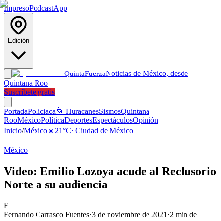
Impreso
Podcast
App
Edición
Noticias de México, desde
Quinta
Fuerza
Quintana Roo
Suscríbete gratis
Portada
Policiaca
🌀 Huracanes
Sismos
Quintana
Roo
México
Política
Deportes
Espectáculos
Opinión
Inicio
/
México
☀️
21
°C
·
Ciudad de México
México
Video: Emilio Lozoya acude al Reclusorio
Norte a su audiencia
F
Fernando Carrasco Fuentes
·
3 de noviembre de 2021
·
2
min de