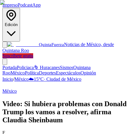
Impreso
Podcast
App
Edición
Noticias de México, desde
Quinta
Fuerza
Quintana Roo
Suscríbete gratis
Portada
Policiaca
🌀 Huracanes
Sismos
Quintana
Roo
México
Política
Deportes
Espectáculos
Opinión
Inicio
/
México
☁️
15
°C
·
Ciudad de México
México
Video: Si hubiera problemas con Donald
Trump los vamos a resolver, afirma
Claudia Sheinbaum
F