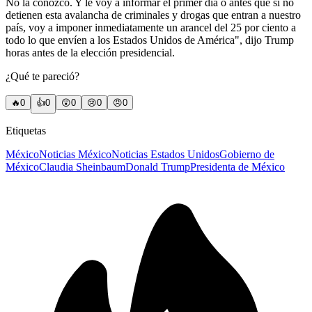
No la conozco. Y le voy a informar el primer día o antes que si no
detienen esta avalancha de criminales y drogas que entran a nuestro
país, voy a imponer inmediatamente un arancel del 25 por ciento a
todo lo que envíen a los Estados Unidos de América", dijo Trump
horas antes de la elección presidencial.
¿Qué te pareció?
🔥
0
👍
0
😲
0
😢
0
😠
0
Etiquetas
México
Noticias México
Noticias Estados Unidos
Gobierno de
México
Claudia Sheinbaum
Donald Trump
Presidenta de México