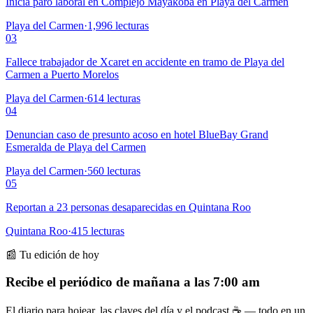
Inicia paro laboral en Complejo Mayakoba en Playa del Carmen
Playa del Carmen
·
1,996
lecturas
03
Fallece trabajador de Xcaret en accidente en tramo de Playa del
Carmen a Puerto Morelos
Playa del Carmen
·
614
lecturas
04
Denuncian caso de presunto acoso en hotel BlueBay Grand
Esmeralda de Playa del Carmen
Playa del Carmen
·
560
lecturas
05
Reportan a 23 personas desaparecidas en Quintana Roo
Quintana Roo
·
415
lecturas
📰 Tu edición de hoy
Recibe el periódico de mañana a las 7:00 am
El diario para hojear, las claves del día y el podcast ☕ — todo en un