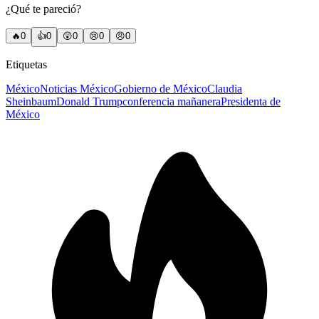
¿Qué te pareció?
🔥
0
👍
0
😲
0
😢
0
😠
0
Etiquetas
México
Noticias México
Gobierno de México
Claudia
Sheinbaum
Donald Trump
conferencia mañanera
Presidenta de
México