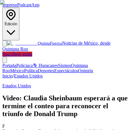
Impreso
Podcast
App
Edición
Noticias de México, desde
Quinta
Fuerza
Quintana Roo
Suscríbete gratis
Portada
Policiaca
🌀 Huracanes
Sismos
Quintana
Roo
México
Política
Deportes
Espectáculos
Opinión
Inicio
/
Estados Unidos
Estados Unidos
Video: Claudia Sheinbaum esperará a que
termine el conteo para reconocer el
triunfo de Donald Trump
F