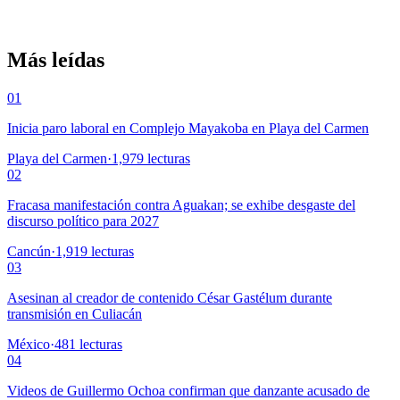
Más leídas
01
Inicia paro laboral en Complejo Mayakoba en Playa del Carmen
Playa del Carmen
·
1,979
lecturas
02
Fracasa manifestación contra Aguakan; se exhibe desgaste del
discurso político para 2027
Cancún
·
1,919
lecturas
03
Asesinan al creador de contenido César Gastélum durante
transmisión en Culiacán
México
·
481
lecturas
04
Videos de Guillermo Ochoa confirman que danzante acusado de