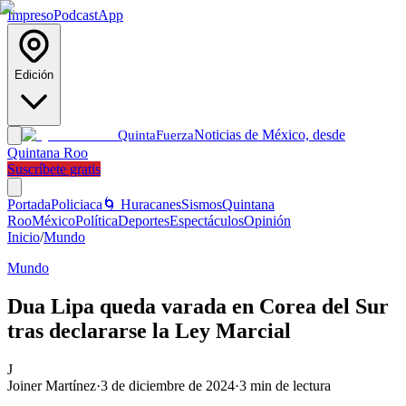
Impreso
Podcast
App
Edición
Noticias de México, desde
Quinta
Fuerza
Quintana Roo
Suscríbete gratis
Portada
Policiaca
🌀 Huracanes
Sismos
Quintana
Roo
México
Política
Deportes
Espectáculos
Opinión
Inicio
/
Mundo
Mundo
Dua Lipa queda varada en Corea del Sur
tras declararse la Ley Marcial
J
Joiner Martínez
·
3 de diciembre de 2024
·
3
min de lectura