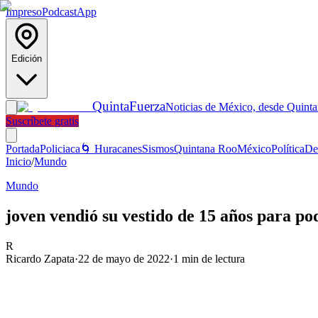
Impreso
Podcast
App
Edición
Quinta
Fuerza
Noticias de México, desde Quint
Suscríbete gratis
Portada
Policiaca
🌀 Huracanes
Sismos
Quintana Roo
México
Política
De
Inicio
/
Mundo
Mundo
joven vendió su vestido de 15 años para p
R
Ricardo Zapata
·
22 de mayo de 2022
·
1
min de lectura