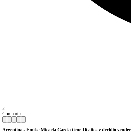
2
Compartir
Argentina.- Emilse Micaela García tiene 16 años y decidió vender