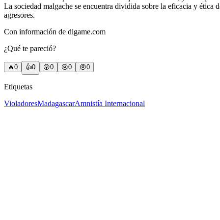
La sociedad malgache se encuentra dividida sobre la eficacia y ética d
agresores.
Con información de digame.com
¿Qué te pareció?
🔥
0
👍
0
😲
0
😢
0
😠
0
Etiquetas
Violadores
Madagascar
Amnistía Internacional