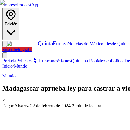
Impreso
Podcast
App
Edición
Quinta
Fuerza
Noticias de México, desde Quint
Suscríbete gratis
Portada
Policiaca
🌀 Huracanes
Sismos
Quintana Roo
México
Política
De
Inicio
/
Mundo
Mundo
Madagascar aprueba ley para castrar a vi
E
Edgar Alvarez
·
22 de febrero de 2024
·
2
min de lectura