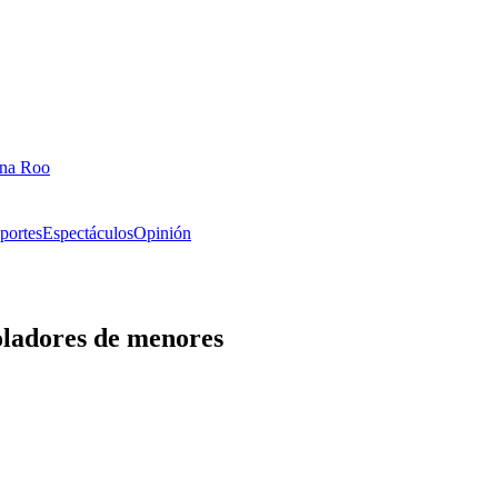
ana Roo
portes
Espectáculos
Opinión
oladores de menores