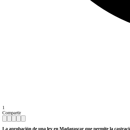
1
Compartir
La aprobación de una ley en Madagascar que permite la castració