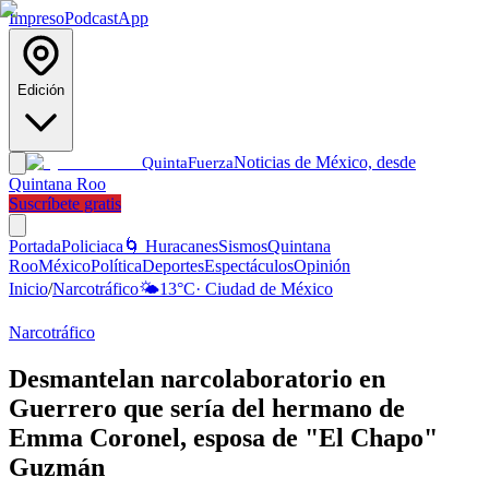
Impreso
Podcast
App
Edición
Noticias de México, desde
Quinta
Fuerza
Quintana Roo
Suscríbete gratis
Portada
Policiaca
🌀 Huracanes
Sismos
Quintana
Roo
México
Política
Deportes
Espectáculos
Opinión
Inicio
/
Narcotráfico
🌤️
13
°C
·
Ciudad de México
Narcotráfico
Desmantelan narcolaboratorio en
Guerrero que sería del hermano de
Emma Coronel, esposa de "El Chapo"
Guzmán