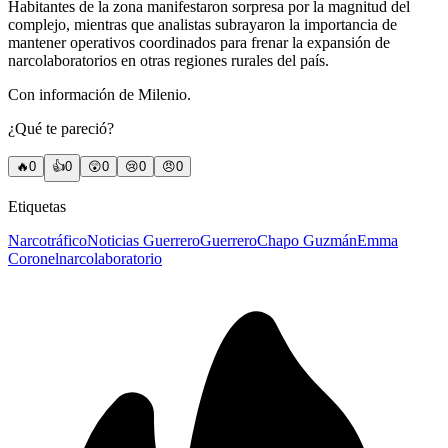
Habitantes de la zona manifestaron sorpresa por la magnitud del
complejo, mientras que analistas subrayaron la importancia de
mantener operativos coordinados para frenar la expansión de
narcolaboratorios en otras regiones rurales del país.
Con información de Milenio.
¿Qué te pareció?
🔥
0
👍
0
😲
0
😢
0
😠
0
Etiquetas
Narcotráfico
Noticias Guerrero
Guerrero
Chapo Guzmán
Emma
Coronel
narcolaboratorio