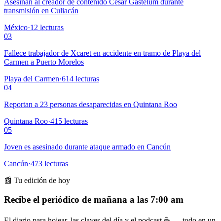
Asesinan al creador de contenido César Gastélum durante
transmisión en Culiacán
México
·
12
lecturas
03
Fallece trabajador de Xcaret en accidente en tramo de Playa del
Carmen a Puerto Morelos
Playa del Carmen
·
614
lecturas
04
Reportan a 23 personas desaparecidas en Quintana Roo
Quintana Roo
·
415
lecturas
05
Joven es asesinado durante ataque armado en Cancún
Cancún
·
473
lecturas
📰 Tu edición de hoy
Recibe el periódico de mañana a las 7:00 am
El diario para hojear, las claves del día y el podcast ☕ — todo en un