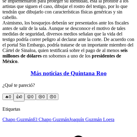
se implementaron para proteger su identidad, está la prohibir a los
artistas que siguen el caso, dibujar el rostro del testigo, por lo que
tendrán que dibujarlo con características físicas genéricas y sin
cabello.
Asimismo, los bosquejos deberán ser presentados ante los fiscales
antes de salir de la sala. Aunque se desconoce el motivo de tales
medidas de seguridad, diversos medios señalan que la vida del
testigo podría correr peligro al declarar ante la corte. De acuerdo con
el portal Sin Embargo, podría tratarse de un importante miembro del
Cártel de Sinaloa, quien testificará sobre el pago de al menos
seis
millones de dólares
en sobornos a uno de los
presidentes de
México
.
Más noticias de Quintana Roo
¿Qué te pareció?
🔥
0
👍
0
😲
0
😢
0
😠
0
Etiquetas
Chapo Guzmán
El Chapo Guzmán
Joaquín Guzmán Loera