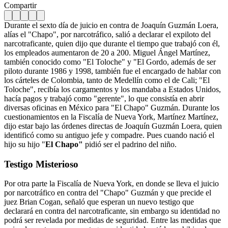
Compartir
Durante el sexto día de juicio en contra de Joaquín Guzmán Loera,
alías el "Chapo", por narcotráfico, salió a declarar el expiloto del
narcotraficante, quien dijo que durante el tiempo que trabajó con él,
los empleados aumentaron de 20 a 200. Miguel Ángel Martínez,
también conocido como "El Toloche" y "El Gordo, además de ser
piloto durante 1986 y 1998, también fue el encargado de hablar con
los cárteles de Colombia, tanto de Medellín como el de Cali; "El
Toloche", recibía los cargamentos y los mandaba a Estados Unidos,
hacía pagos y trabajó como "gerente", lo que consistía en abrir
diversas oficinas en México para "El Chapo" Guzmán. Durante los
cuestionamientos en la Fiscalía de Nueva York, Martínez Martínez,
dijo estar bajo las órdenes directas de Joaquín Guzmán Loera, quien
identificó como su antiguo jefe y compadre. Pues cuando nació el
hijo su hijo "
El Chapo"
pidió ser el padrino del niño.
Testigo Misterioso
Por otra parte la Fiscalía de Nueva York, en donde se lleva el juicio
por narcotráfico en contra del "Chapo" Guzmán y que precide el
juez Brian Cogan, señaló que esperan un nuevo testigo que
declarará en contra del narcotraficante, sin embargo su identidad no
podrá ser revelada por medidas de seguridad. Entre las medidas que