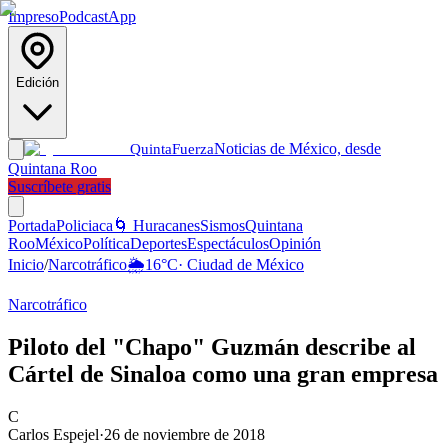
Impreso
Podcast
App
Edición
Noticias de México, desde
Quinta
Fuerza
Quintana Roo
Suscríbete gratis
Portada
Policiaca
🌀 Huracanes
Sismos
Quintana
Roo
México
Política
Deportes
Espectáculos
Opinión
Inicio
/
Narcotráfico
🌦️
16
°C
·
Ciudad de México
Narcotráfico
Piloto del "Chapo" Guzmán describe al
Cártel de Sinaloa como una gran empresa
C
Carlos Espejel
·
26 de noviembre de 2018