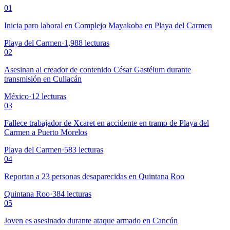
01
Inicia paro laboral en Complejo Mayakoba en Playa del Carmen
Playa del Carmen
·
1,988
lecturas
02
Asesinan al creador de contenido César Gastélum durante
transmisión en Culiacán
México
·
12
lecturas
03
Fallece trabajador de Xcaret en accidente en tramo de Playa del
Carmen a Puerto Morelos
Playa del Carmen
·
583
lecturas
04
Reportan a 23 personas desaparecidas en Quintana Roo
Quintana Roo
·
384
lecturas
05
Joven es asesinado durante ataque armado en Cancún