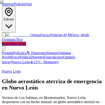
Impreso
Podcast
App
Edición
Noticias de México, desde
Quinta
Fuerza
Quintana Roo
Suscríbete gratis
Portada
Policiaca
🌀 Huracanes
Sismos
Quintana
Roo
México
Política
Deportes
Espectáculos
Opinión
Inicio
/
Nuevo León
☀️
23
°C
·
Monterrey
Nuevo León
Globo aerostático aterriza de emergencia
en Nuevo León
Vecinos de Los Sabinos, en Montemorelos, Nuevo León,
despertaron con un hecho inusual: un globo aerostático aterrizó en