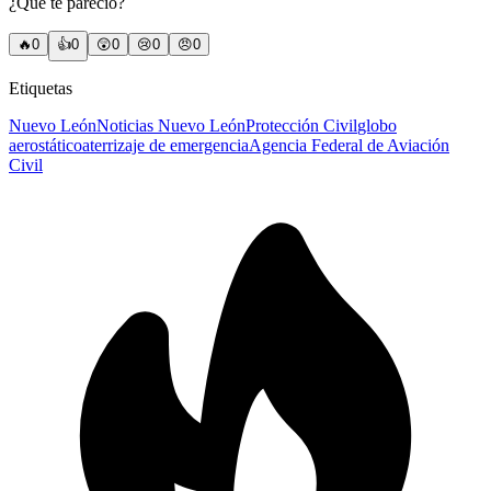
¿Qué te pareció?
🔥
0
👍
0
😲
0
😢
0
😠
0
Etiquetas
Nuevo León
Noticias Nuevo León
Protección Civil
globo
aerostático
aterrizaje de emergencia
Agencia Federal de Aviación
Civil