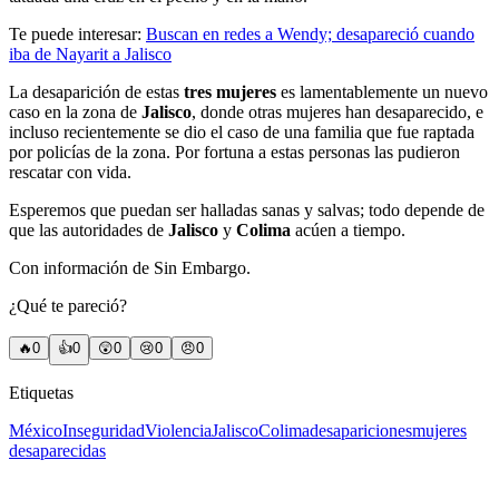
Te puede interesar:
Buscan en redes a Wendy; desapareció cuando
iba de Nayarit a Jalisco
La desaparición de estas
tres mujeres
es lamentablemente un nuevo
caso en la zona de
Jalisco
, donde otras mujeres han desaparecido, e
incluso recientemente se dio el caso de una familia que fue raptada
por policías de la zona. Por fortuna a estas personas las pudieron
rescatar con vida.
Esperemos que puedan ser halladas sanas y salvas; todo depende de
que las autoridades de
Jalisco
y
Colima
acúen a tiempo.
Con información de Sin Embargo.
¿Qué te pareció?
🔥
0
👍
0
😲
0
😢
0
😠
0
Etiquetas
México
Inseguridad
Violencia
Jalisco
Colima
desapariciones
mujeres
desaparecidas