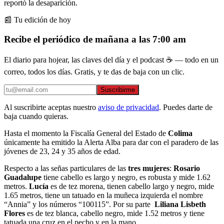
reportó la desaparición.
📰 Tu edición de hoy
Recibe el periódico de mañana a las 7:00 am
El diario para hojear, las claves del día y el podcast ☕ — todo en un
correo, todos los días. Gratis, y te das de baja con un clic.
Suscribirme
Al suscribirte aceptas nuestro
aviso de privacidad
. Puedes darte de
baja cuando quieras.
Hasta el momento la Fiscalía General del Estado de
Colima
únicamente ha emitido la Alerta Alba para dar con el paradero de las
jóvenes de 23, 24 y 35 años de edad.
Respecto a las señas particulares de las
tres mujeres
:
Rosario
Guadalupe
tiene cabello es largo y negro, es robusta y mide 1.62
metros.
Lucía
es de tez morena, tienen cabello largo y negro, mide
1.65 metros, tiene un tatuado en la muñeca izquierda el nombre
“Annia” y los números “100115”. Por su parte
Liliana Lisbeth
Flores
es de tez blanca, cabello negro, mide 1.52 metros y tiene
tatuada una cruz en el pecho y en la mano.