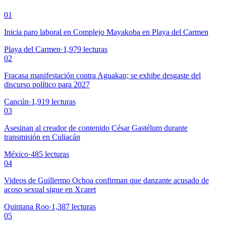
01
Inicia paro laboral en Complejo Mayakoba en Playa del Carmen
Playa del Carmen
·
1,979
lecturas
02
Fracasa manifestación contra Aguakan; se exhibe desgaste del
discurso político para 2027
Cancún
·
1,919
lecturas
03
Asesinan al creador de contenido César Gastélum durante
transmisión en Culiacán
México
·
485
lecturas
04
Videos de Guillermo Ochoa confirman que danzante acusado de
acoso sexual sigue en Xcaret
Quintana Roo
·
1,387
lecturas
05