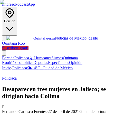
Impreso
Podcast
App
Edición
Noticias de México, desde
Quinta
Fuerza
Quintana Roo
Suscríbete gratis
Portada
Policiaca
🌀 Huracanes
Sismos
Quintana
Roo
México
Política
Deportes
Espectáculos
Opinión
Inicio
/
Policiaca
🌤️
14
°C
·
Ciudad de México
Policiaca
Desaparecen tres mujeres en Jalisco; se
dirigían hacia Colima
F
Fernando Carrasco Fuentes
·
27 de abril de 2021
·
2
min de lectura