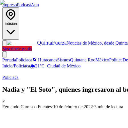
Impreso
Podcast
App
Edición
Quinta
Fuerza
Noticias de México, desde Quint
Suscríbete gratis
Portada
Policiaca
🌀 Huracanes
Sismos
Quintana Roo
México
Política
De
Inicio
/
Policiaca
🌦️
21
°C
·
Ciudad de México
Policiaca
Nadia y "El Soto", quienes ingresaron al b
F
Fernando Carrasco Fuentes
·
10 de febrero de 2022
·
3
min de lectura