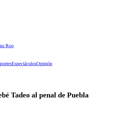
ana Roo
portes
Espectáculos
Opinión
ebé Tadeo al penal de Puebla