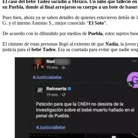
El caso del bebé Tadeo sacudió a México. Un niño que falleció e
en Puebla, donde al final arrojaron su cuerpo a un bote de basur
Pues bien, ahora ya se saben detalles de quienes estuvieron detrás de
G. y el interno Antonio S., mejor conocido “
El Soto
”.
De acuerdo con lo difundido por medios de
Puebla
, estos sujetos bu
El cinismo de estas personas llegó al extremo de que
Nadia
, la joven 
justicia para el
bebé Tadeo
. Era su coartada para evitar que nadie sos