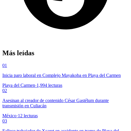
Más leídas
01
Inicia paro laboral en Complejo Mayakoba en Playa del Carmen
Playa del Carmen
·
1,994
lecturas
02
Asesinan al creador de contenido César Gastélum durante
transmisión en Culiacán
México
·
12
lecturas
03
Fallece trabajador de Xcaret en accidente en tramo de Playa del