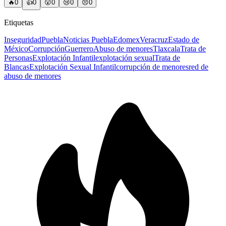
🔥
0
👍
0
😲
0
😢
0
😠
0
Etiquetas
Inseguridad
Puebla
Noticias Puebla
Edomex
Veracruz
Estado de
México
Corrupción
Guerrero
Abuso de menores
Tlaxcala
Trata de
Personas
Explotación Infantil
explotación sexual
Trata de
Blancas
Explotación Sexual Infantil
corrupción de menores
red de
abuso de menores