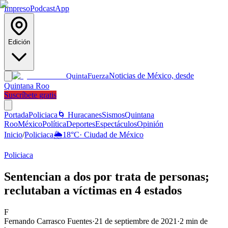
Impreso
Podcast
App
Edición
Noticias de México, desde
Quinta
Fuerza
Quintana Roo
Suscríbete gratis
Portada
Policiaca
🌀 Huracanes
Sismos
Quintana
Roo
México
Política
Deportes
Espectáculos
Opinión
Inicio
/
Policiaca
🌦️
18
°C
·
Ciudad de México
Policiaca
Sentencian a dos por trata de personas;
reclutaban a víctimas en 4 estados
F
Fernando Carrasco Fuentes
·
21 de septiembre de 2021
·
2
min de