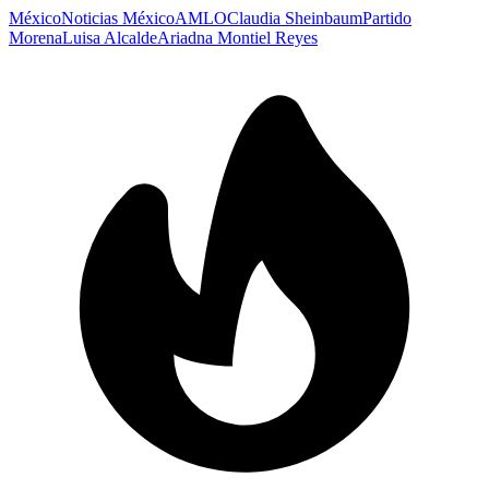
México
Noticias México
AMLO
Claudia Sheinbaum
Partido
Morena
Luisa Alcalde
Ariadna Montiel Reyes