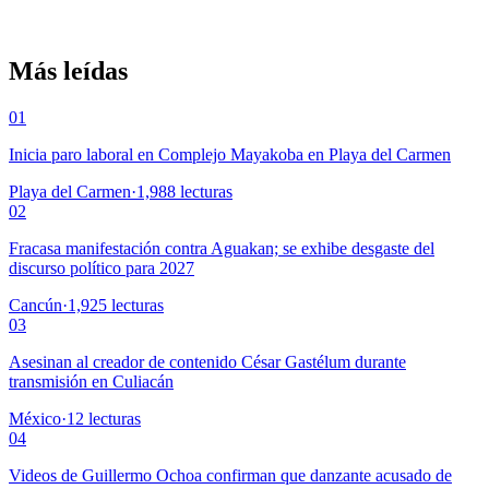
Más leídas
01
Inicia paro laboral en Complejo Mayakoba en Playa del Carmen
Playa del Carmen
·
1,988
lecturas
02
Fracasa manifestación contra Aguakan; se exhibe desgaste del
discurso político para 2027
Cancún
·
1,925
lecturas
03
Asesinan al creador de contenido César Gastélum durante
transmisión en Culiacán
México
·
12
lecturas
04
Videos de Guillermo Ochoa confirman que danzante acusado de