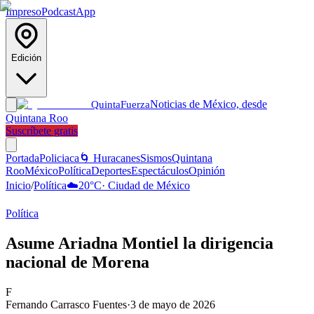
Impreso
Podcast
App
Edición
Noticias de México, desde
Quinta
Fuerza
Quintana Roo
Suscríbete gratis
Portada
Policiaca
🌀 Huracanes
Sismos
Quintana
Roo
México
Política
Deportes
Espectáculos
Opinión
Inicio
/
Política
☁️
20
°C
·
Ciudad de México
Política
Asume Ariadna Montiel la dirigencia
nacional de Morena
F
Fernando Carrasco Fuentes
·
3 de mayo de 2026