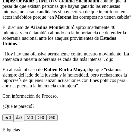
López Obrador
(
AMLO
) y
Claudia Sheinbaum
apuntó que, a
pesar de que existan personas que hayan ganado las encuestas
internas, no serán candidatos si hay certeza de que incurrieron en
actos indebidos porque “en
Morena
los corruptos no tienen cabida”.
El discurso de
Ariadna Montiel
duró aproximadamente 40
minutos, y en él también ahondó en la importancia de defender la
soberanía nacional ante los ataques provinientes de
Estados
Unidos
.
“Hoy hay una ofensiva permanente contra nuestro movimiento. La
amenaza a nuestra soberanía es cada día más intensa”, dijo
En alusión al caso de
Rubén Rocha Moya
, dijo que “estamos
siempre del lado de la justicia y la honestidad, pero rechazamos la
hipocresía de quienes lanzan acusaciones con fines políticos para
abrir la puerta a la injerencia extranjera”.
Con información de Proceso.
¿Qué te pareció?
🔥
0
👍
0
😲
0
😢
0
😠
0
Etiquetas