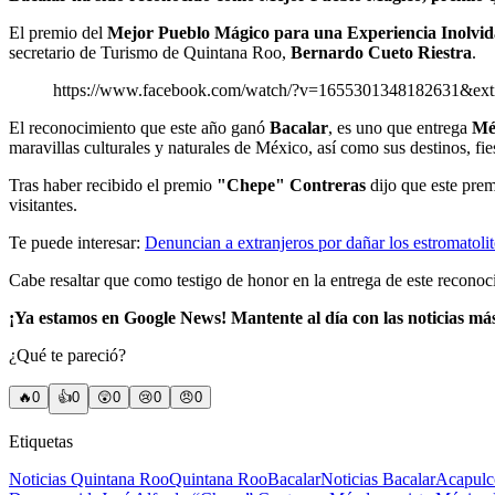
El premio del
Mejor Pueblo Mágico para una Experiencia Inolvid
secretario de Turismo de Quintana Roo,
Bernardo Cueto Riestra
.
https://www.facebook.com/watch/?v=165530134818263
El reconocimiento que este año ganó
Bacalar
, es uno que entrega
Mé
maravillas culturales y naturales de México, así como sus destinos, fi
Tras haber recibido el premio
"Chepe" Contreras
dijo que este prem
visitantes.
Te puede interesar:
Denuncian a extranjeros por dañar los estromatolit
Cabe resaltar que como testigo de honor en la entrega de este recono
¡Ya estamos en Google News! Mantente al día con las noticias má
¿Qué te pareció?
🔥
0
👍
0
😲
0
😢
0
😠
0
Etiquetas
Noticias Quintana Roo
Quintana Roo
Bacalar
Noticias Bacalar
Acapulc