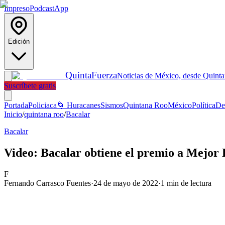
Impreso
Podcast
App
Edición
Quinta
Fuerza
Noticias de México, desde Quint
Suscríbete gratis
Portada
Policiaca
🌀 Huracanes
Sismos
Quintana Roo
México
Política
De
Inicio
/
quintana roo
/
Bacalar
Bacalar
Video: Bacalar obtiene el premio a Mejor
F
Fernando Carrasco Fuentes
·
24 de mayo de 2022
·
1
min de lectura