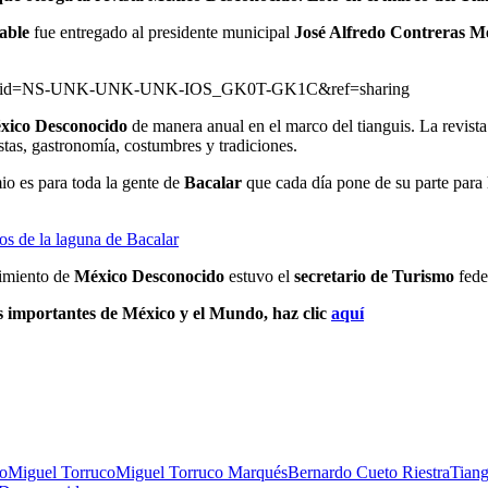
able
fue entregado al presidente municipal
José Alfredo Contreras M
1&extid=NS-UNK-UNK-UNK-IOS_GK0T-GK1C&ref=sharing
xico Desconocido
de manera anual en el marco del tianguis. La revist
estas, gastronomía, costumbres y tradiciones.
io es para toda la gente de
Bacalar
que cada día pone de su parte para
os de la laguna de Bacalar
cimiento de
México Desconocido
estuvo el
secretario de Turismo
fede
s importantes de México y el Mundo, haz clic
aquí
o
Miguel Torruco
Miguel Torruco Marqués
Bernardo Cueto Riestra
Tiang