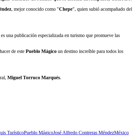
éndez
, mejor conocido como "
Chepe
", quien subió acompañado del
a es una publicación especializada en turismo que promueve las
 hacer de este
Pueblo Mágico
un destino increíble para todos los
ral,
Miguel Torruco Marqués
.
uis Turístico
Pueblo Mágico
José Alfredo Contreras Méndez
México