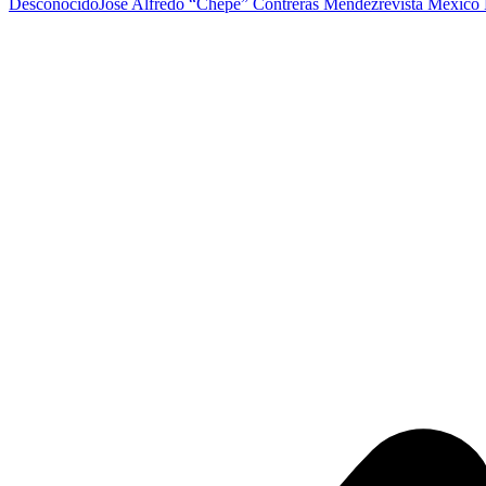
Desconocido
José Alfredo “Chepe” Contreras Méndez
revista México