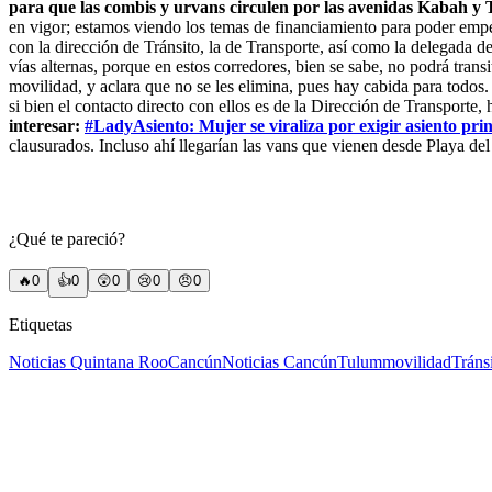
para que las combis y urvans circulen por las avenidas Kabah y
en vigor; estamos viendo los temas de financiamiento para poder empeza
con la dirección de Tránsito, la de Transporte, así como la delegada d
vías alternas, porque en estos corredores, bien se sabe, no podrá trans
movilidad, y aclara que no se les elimina, pues hay cabida para todos.
si bien el contacto directo con ellos es de la Dirección de Transporte,
interesar:
#LadyAsiento: Mujer se viraliza por exigir asiento prin
clausurados. Incluso ahí llegarían las vans que vienen desde Playa de
¿Qué te pareció?
🔥
0
👍
0
😲
0
😢
0
😠
0
Etiquetas
Noticias Quintana Roo
Cancún
Noticias Cancún
Tulum
movilidad
Tráns