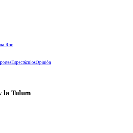
ana Roo
portes
Espectáculos
Opinión
y la Tulum