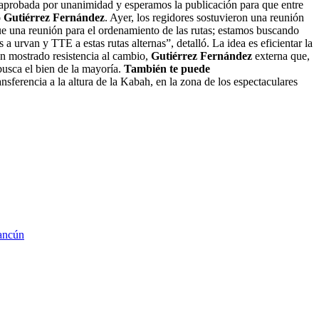
ue aprobada por unanimidad y esperamos la publicación para que entre
 Gutiérrez Fernández
. Ayer, los regidores sostuvieron una reunión
“Fue una reunión para el ordenamiento de las rutas; estamos buscando
a urvan y TTE a estas rutas alternas”, detalló. La idea es eficientar la
han mostrado resistencia al cambio,
Gutiérrez Fernández
externa que,
 busca el bien de la mayoría.
También te puede
nsferencia a la altura de la Kabah, en la zona de los espectaculares
ancún