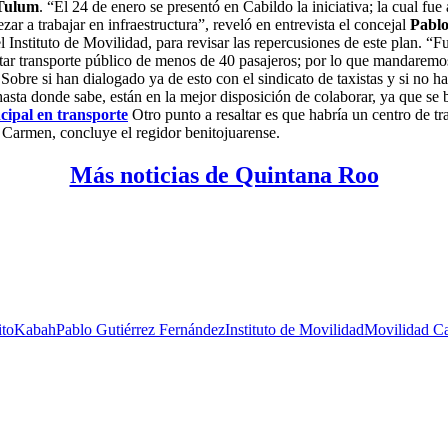
 Tulum
. “El 24 de enero se presentó en Cabildo la iniciativa; la cual f
r a trabajar en infraestructura”, reveló en entrevista el concejal
Pablo
el Instituto de Movilidad, para revisar las repercusiones de este plan. 
itar transporte público de menos de 40 pasajeros; por lo que mandaremos 
 Sobre si han dialogado ya de esto con el sindicato de taxistas y si no 
 hasta donde sabe, están en la mejor disposición de colaborar, ya que se
cipal en transporte
Otro punto a resaltar es que habría un centro de tra
l Carmen, concluye el regidor benitojuarense.
Más noticias de Quintana Roo
ito
Kabah
Pablo Gutiérrez Fernández
Instituto de Movilidad
Movilidad C