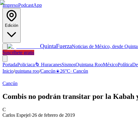
Impreso
Podcast
App
Edición
Quinta
Fuerza
Noticias de México, desde Quint
Suscríbete gratis
Portada
Policiaca
🌀 Huracanes
Sismos
Quintana Roo
México
Política
De
Inicio
/
quintana roo
/
Cancún
☀️
26
°C
·
Cancún
Cancún
Combis no podrán transitar por la Kabah 
C
Carlos Espejel
·
26 de febrero de 2019