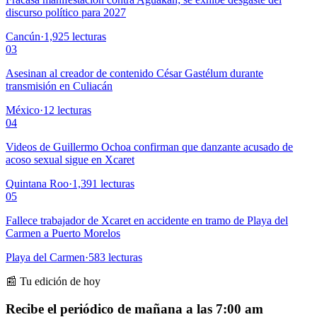
discurso político para 2027
Cancún
·
1,925
lecturas
03
Asesinan al creador de contenido César Gastélum durante
transmisión en Culiacán
México
·
12
lecturas
04
Videos de Guillermo Ochoa confirman que danzante acusado de
acoso sexual sigue en Xcaret
Quintana Roo
·
1,391
lecturas
05
Fallece trabajador de Xcaret en accidente en tramo de Playa del
Carmen a Puerto Morelos
Playa del Carmen
·
583
lecturas
📰 Tu edición de hoy
Recibe el periódico de mañana a las 7:00 am