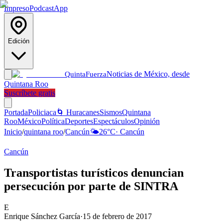
Impreso
Podcast
App
Edición
Noticias de México, desde
Quinta
Fuerza
Quintana Roo
Suscríbete gratis
Portada
Policiaca
🌀 Huracanes
Sismos
Quintana
Roo
México
Política
Deportes
Espectáculos
Opinión
Inicio
/
quintana roo
/
Cancún
🌤️
26
°C
·
Cancún
Cancún
Transportistas turísticos denuncian
persecución por parte de SINTRA
E
Enrique Sánchez García
·
15 de febrero de 2017