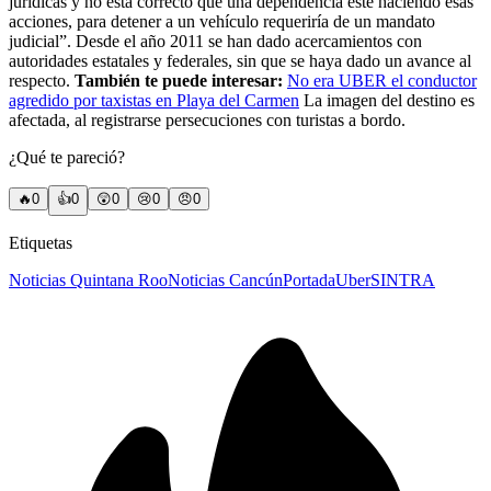
jurídicas y no está correcto que una dependencia este haciendo esas
acciones, para detener a un vehículo requeriría de un mandato
judicial”. Desde el año 2011 se han dado acercamientos con
autoridades estatales y federales, sin que se haya dado un avance al
respecto.
También te puede interesar:
No era UBER el conductor
agredido por taxistas en Playa del Carmen
La imagen del destino es
afectada, al registrarse persecuciones con turistas a bordo.
¿Qué te pareció?
🔥
0
👍
0
😲
0
😢
0
😠
0
Etiquetas
Noticias Quintana Roo
Noticias Cancún
Portada
Uber
SINTRA