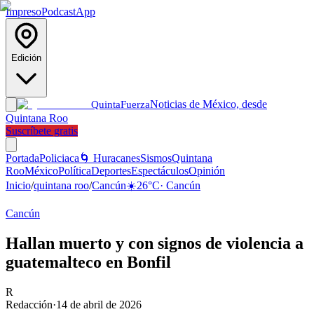
Impreso
Podcast
App
Edición
Noticias de México, desde
Quinta
Fuerza
Quintana Roo
Suscríbete gratis
Portada
Policiaca
🌀 Huracanes
Sismos
Quintana
Roo
México
Política
Deportes
Espectáculos
Opinión
Inicio
/
quintana roo
/
Cancún
☀️
26
°C
·
Cancún
Cancún
Hallan muerto y con signos de violencia a
guatemalteco en Bonfil
R
Redacción
·
14 de abril de 2026