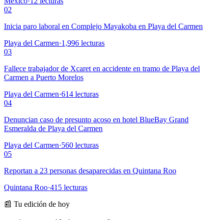
México
·
12
lecturas
02
Inicia paro laboral en Complejo Mayakoba en Playa del Carmen
Playa del Carmen
·
1,996
lecturas
03
Fallece trabajador de Xcaret en accidente en tramo de Playa del
Carmen a Puerto Morelos
Playa del Carmen
·
614
lecturas
04
Denuncian caso de presunto acoso en hotel BlueBay Grand
Esmeralda de Playa del Carmen
Playa del Carmen
·
560
lecturas
05
Reportan a 23 personas desaparecidas en Quintana Roo
Quintana Roo
·
415
lecturas
📰 Tu edición de hoy