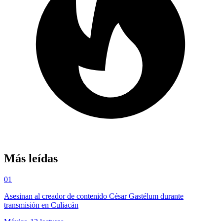
Más leídas
01
Asesinan al creador de contenido César Gastélum durante
transmisión en Culiacán