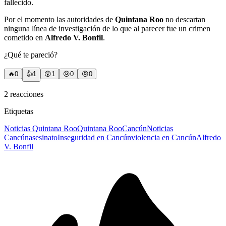
fallecido.
Por el momento las autoridades de
Quintana Roo
no descartan
ninguna línea de investigación de lo que al parecer fue un crimen
cometido en
Alfredo V. Bonfil
.
¿Qué te pareció?
🔥
0
👍
1
😲
1
😢
0
😠
0
2
reacciones
Etiquetas
Noticias Quintana Roo
Quintana Roo
Cancún
Noticias
Cancún
asesinato
Inseguridad en Cancún
violencia en Cancún
Alfredo
V. Bonfil