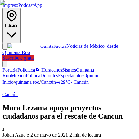
Impreso
Podcast
App
Edición
Noticias de México, desde
Quinta
Fuerza
Quintana Roo
Suscríbete gratis
Portada
Policiaca
🌀 Huracanes
Sismos
Quintana
Roo
México
Política
Deportes
Espectáculos
Opinión
Inicio
/
quintana roo
/
Cancún
☀️
29
°C
·
Cancún
Cancún
Mara Lezama apoya proyectos
ciudadanos para el rescate de Cancún
J
Johan Azuaje
·
2 de mayo de 2021
·
2
min de lectura