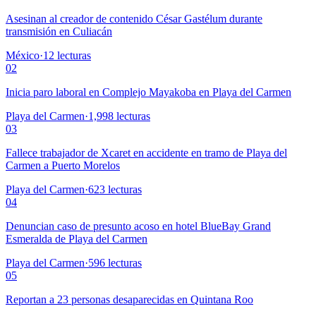
Asesinan al creador de contenido César Gastélum durante
transmisión en Culiacán
México
·
12
lecturas
02
Inicia paro laboral en Complejo Mayakoba en Playa del Carmen
Playa del Carmen
·
1,998
lecturas
03
Fallece trabajador de Xcaret en accidente en tramo de Playa del
Carmen a Puerto Morelos
Playa del Carmen
·
623
lecturas
04
Denuncian caso de presunto acoso en hotel BlueBay Grand
Esmeralda de Playa del Carmen
Playa del Carmen
·
596
lecturas
05
Reportan a 23 personas desaparecidas en Quintana Roo