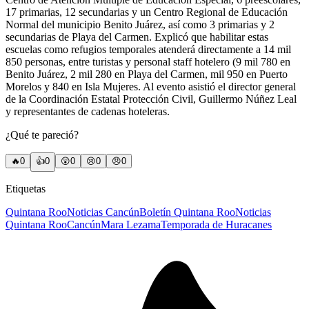
17 primarias, 12 secundarias y un Centro Regional de Educación
Normal del municipio Benito Juárez, así como 3 primarias y 2
secundarias de Playa del Carmen. Explicó que habilitar estas
escuelas como refugios temporales atenderá directamente a 14 mil
850 personas, entre turistas y personal staff hotelero (9 mil 780 en
Benito Juárez, 2 mil 280 en Playa del Carmen, mil 950 en Puerto
Morelos y 840 en Isla Mujeres. Al evento asistió el director general
de la Coordinación Estatal Protección Civil, Guillermo Núñez Leal
y representantes de cadenas hoteleras.
¿Qué te pareció?
🔥
0
👍
0
😲
0
😢
0
😠
0
Etiquetas
Quintana Roo
Noticias Cancún
Boletín Quintana Roo
Noticias
Quintana Roo
Cancún
Mara Lezama
Temporada de Huracanes